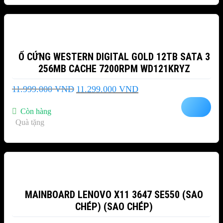
-6%
Ổ CỨNG WESTERN DIGITAL GOLD 12TB SATA 3
256MB CACHE 7200RPM WD121KRYZ
Giá
Giá
11.999.000
VND
11.299.000
VND
gốc
hiện
là:
tại
Còn hàng
11.999.000 VND.
là:
Quà tặng
11.299.000 VND.
-10%
MAINBOARD LENOVO X11 3647 SE550 (SAO
CHÉP) (SAO CHÉP)