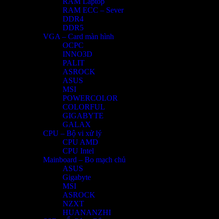
RAM Laptop
RAM ECC – Sever
DDR4
DDR5
VGA – Card màn hình
OCPC
INNO3D
PALIT
ASROCK
ASUS
MSI
POWERCOLOR
COLORFUL
GIGABYTE
GALAX
CPU – Bộ vi xử lý
CPU AMD
CPU Intel
Mainboard – Bo mạch chủ
ASUS
Gigabyte
MSI
ASROCK
NZXT
HUANANZHI