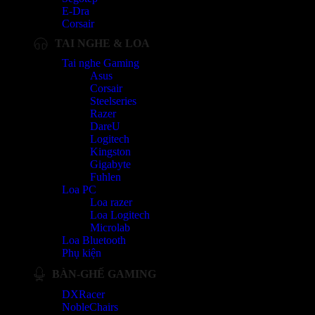
E-Dra
Corsair
TAI NGHE & LOA
Tai nghe Gaming
Asus
Corsair
Steelseries
Razer
DareU
Logitech
Kingston
Gigabyte
Fuhlen
Loa PC
Loa razer
Loa Logitech
Microlab
Loa Bluetooth
Phụ kiện
BÀN-GHẾ GAMING
DXRacer
NobleChairs