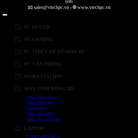
696
📧 sales@vtechpc.vn - 🌐 www.vtechpc.vn
PC HI-END
PC GAMING
PC THIẾT KẾ ĐỒ HỌA 3D
PC VĂN PHÒNG
WORKSTATION
MÁY TÍNH ĐỒNG BỘ
Máy Tính Asus
Máy tính Dell
Intel NUC
Máy tính MSI
Máy tính Lenovo
LAPTOP
LAPTOP ASUS