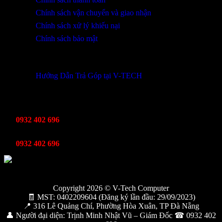
Chính sách vận chuyển và giao nhận
Chính sách xử lý khiếu nại
Chính sách bảo mật
THÔNG TIN KHUYẾN MÃI
Hướng Dẫn Trả Góp tại V-TECH
TỔNG ĐÀI HỖ TRỢ
Kinh Doanh
0932 402 696
Kỹ thuật bảo hành
0932 402 696
Copyright 2026 © V-Tech Computer
🧾 MST: 0402209604 (Đăng ký lần đầu: 29/09/2023)
📍 316 Lê Quảng Chí, Phường Hòa Xuân, TP Đà Nẵng
👤 Người đại diện: Trịnh Minh Nhật Vũ – Giám Đốc ☎ 0932 402