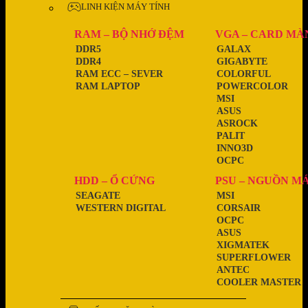
LINH KIỆN MÁY TÍNH
RAM – BỘ NHỚ ĐỆM
VGA – CARD MÀ
DDR5
GALAX
DDR4
GIGABYTE
RAM ECC – SEVER
COLORFUL
RAM LAPTOP
POWERCOLOR
MSI
ASUS
ASROCK
PALIT
INNO3D
OCPC
HDD – Ổ CỨNG
PSU – NGUỒN M
SEAGATE
MSI
WESTERN DIGITAL
CORSAIR
OCPC
ASUS
XIGMATEK
SUPERFLOWER
ANTEC
COOLER MASTER