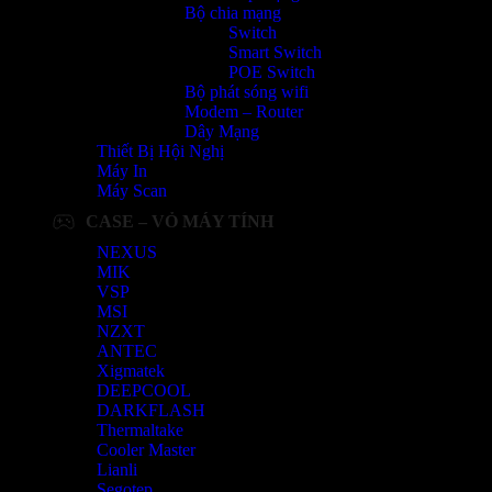
Bộ chia mạng
Switch
Smart Switch
POE Switch
Bộ phát sóng wifi
Modem – Router
Dây Mạng
Thiết Bị Hội Nghị
Máy In
Máy Scan
CASE – VỎ MÁY TÍNH
NEXUS
MIK
VSP
MSI
NZXT
ANTEC
Xigmatek
DEEPCOOL
DARKFLASH
Thermaltake
Cooler Master
Lianli
Segotep