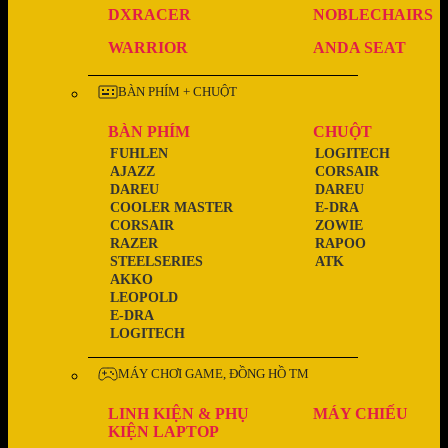
DXRACER
NOBLECHAIRS
WARRIOR
ANDA SEAT
BÀN PHÍM + CHUỘT
BÀN PHÍM
CHUỘT
FUHLEN
LOGITECH
AJAZZ
CORSAIR
DAREU
DAREU
COOLER MASTER
E-DRA
CORSAIR
ZOWIE
RAZER
RAPOO
STEELSERIES
ATK
AKKO
LEOPOLD
E-DRA
LOGITECH
MÁY CHƠI GAME, ĐỒNG HỒ TM
LINH KIỆN & PHỤ
MÁY CHIẾU
KIỆN LAPTOP