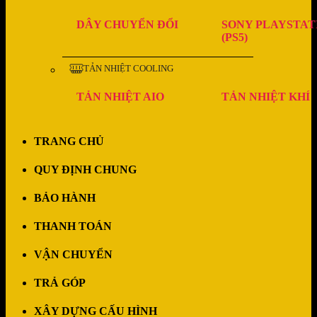
DÂY CHUYỂN ĐỔI
SONY PLAYSTAT
(PS5)
TẢN NHIỆT COOLING
TẢN NHIỆT AIO
TẢN NHIỆT KHÍ
TRANG CHỦ
QUY ĐỊNH CHUNG
BẢO HÀNH
THANH TOÁN
VẬN CHUYỂN
TRẢ GÓP
XÂY DỰNG CẤU HÌNH