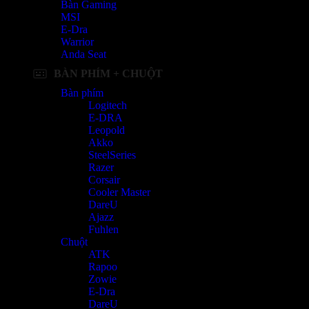
Bàn Gaming
MSI
E-Dra
Warrior
Anda Seat
BÀN PHÍM + CHUỘT
Bàn phím
Logitech
E-DRA
Leopold
Akko
SteelSeries
Razer
Corsair
Cooler Master
DareU
Ajazz
Fuhlen
Chuột
ATK
Rapoo
Zowie
E-Dra
DareU