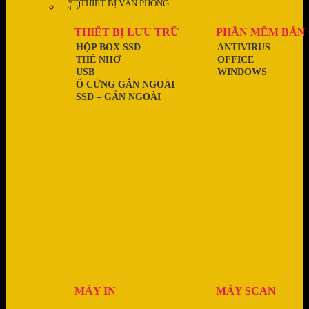
THIẾT BỊ VĂN PHÒNG
THIẾT BỊ LƯU TRỮ
PHẦN MỀM BẢN
HỘP BOX SSD
ANTIVIRUS
THẺ NHỚ
OFFICE
USB
WINDOWS
Ổ CỨNG GẮN NGOÀI
SSD – GẮN NGOÀI
MÁY IN
MÁY SCAN