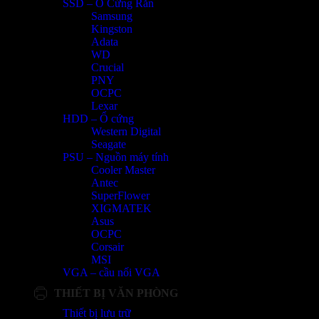
SSD – Ổ Cứng Rắn
Samsung
Kingston
Adata
WD
Crucial
PNY
OCPC
Lexar
HDD – Ổ cứng
Western Digital
Seagate
PSU – Nguồn máy tính
Cooler Master
Antec
SuperFlower
XIGMATEK
Asus
OCPC
Corsair
MSI
VGA – cầu nối VGA
THIẾT BỊ VĂN PHÒNG
Thiết bị lưu trữ