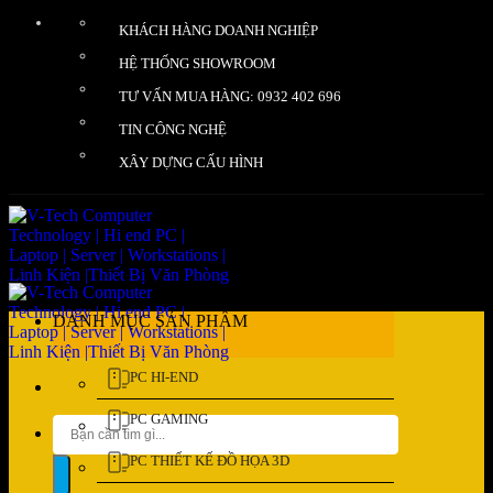
Bỏ
KHÁCH HÀNG DOANH NGHIỆP
qua
nội
HỆ THỐNG SHOWROOM
dung
TƯ VẤN MUA HÀNG: 0932 402 696
TIN CÔNG NGHỆ
XÂY DỰNG CẤU HÌNH
DANH MỤC SẢN PHẨM
PC HI-END
PC GAMING
Tìm
kiếm:
PC THIẾT KẾ ĐỒ HỌA 3D