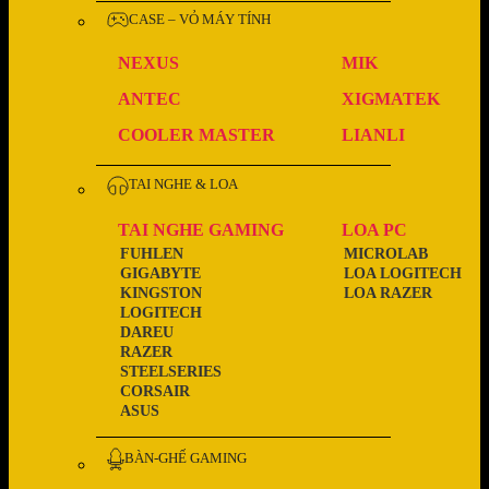
CASE – VỎ MÁY TÍNH
NEXUS
MIK
ANTEC
XIGMATEK
COOLER MASTER
LIANLI
TAI NGHE & LOA
TAI NGHE GAMING
LOA PC
FUHLEN
MICROLAB
GIGABYTE
LOA LOGITECH
KINGSTON
LOA RAZER
LOGITECH
DAREU
RAZER
STEELSERIES
CORSAIR
ASUS
BÀN-GHẾ GAMING