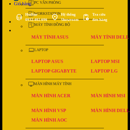
PC VĂN PHÒNG
Giỏ hàng
WORKSTATION
Hotline
Hệ thống
Tra cứu
0932.402.696
Showroom
đơn hàng
MÁY TÍNH ĐỒNG BỘ
MÁY TÍNH ASUS
MÁY TÍNH DELL
LAPTOP
LAPTOP ASUS
LAPTOP MSI
LAPTOP GIGABYTE
LAPTOP LG
MÀN HÌNH MÁY TÍNH
MÀN HÌNH ACER
MÀN HÌNH MSI
MÀN HÌNH VSP
MÀN HÌNH DELL
MÀN HÌNH AOC