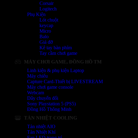
Corsair
Logitech
Phụ Kiện
Lót chuột
keycap
Micro
Balo
Giá đỡ
Kê tay bàn phím
Tay cầm chơi game
MÁY CHƠI GAME, ĐỒNG HỒ TM
Linh kiện & phụ kiện Laptop
Máy chiếu
Capture Card-Thiết bị LIVESTREAM
Máy chơi game console
Webcam
Dây chuyển đổi
Sony Playstation 5 (PS5)
Đồng Hồ Thông Minh
TẢN NHIỆT COOLING
Tản nhiệt AIO
Tản Nhiệt Khí
Fan LED trang trí