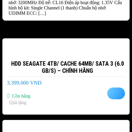
nhớ: 3200MHz Độ trễ: CL16 Điện áp hoạt động: 1.35V Cấu
hình bộ kit: Single Channel (1 thanh) Chuẩn bộ nhớ:
UDIMM ECC: […]
Sản phẩm tương tự
HDD SEAGATE 4TB/ CACHE 64MB/ SATA 3 (6.0
GB/S) – CHÍNH HÃNG
3.399.000
VND
Còn hàng
Quà tặng
-6%