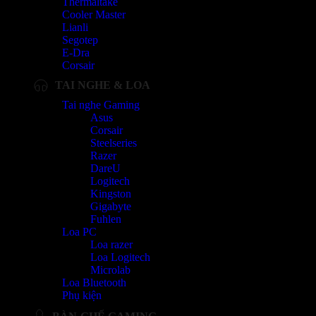
Thermaltake
Cooler Master
Lianli
Segotep
E-Dra
Corsair
TAI NGHE & LOA
Tai nghe Gaming
Asus
Corsair
Steelseries
Razer
DareU
Logitech
Kingston
Gigabyte
Fuhlen
Loa PC
Loa razer
Loa Logitech
Microlab
Loa Bluetooth
Phụ kiện