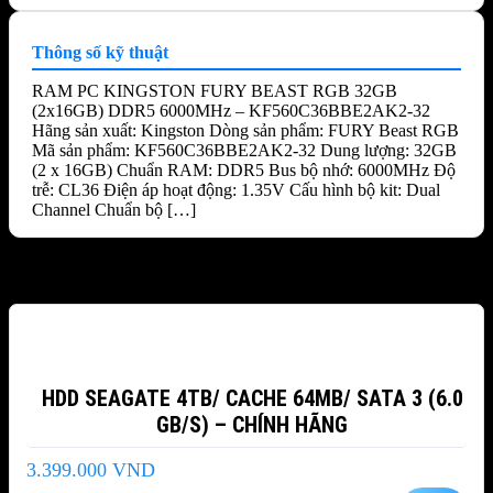
Thông số kỹ thuật
RAM PC KINGSTON FURY BEAST RGB 32GB
(2x16GB) DDR5 6000MHz – KF560C36BBE2AK2-32
Hãng sản xuất: Kingston Dòng sản phẩm: FURY Beast RGB
Mã sản phẩm: KF560C36BBE2AK2-32 Dung lượng: 32GB
(2 x 16GB) Chuẩn RAM: DDR5 Bus bộ nhớ: 6000MHz Độ
trễ: CL36 Điện áp hoạt động: 1.35V Cấu hình bộ kit: Dual
Channel Chuẩn bộ […]
Sản phẩm tương tự
HDD SEAGATE 4TB/ CACHE 64MB/ SATA 3 (6.0
GB/S) – CHÍNH HÃNG
3.399.000
VND