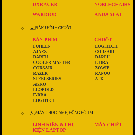
DXRACER
NOBLECHAIRS
WARRIOR
ANDA SEAT
BÀN PHÍM + CHUỘT
BÀN PHÍM
CHUỘT
FUHLEN
LOGITECH
AJAZZ
CORSAIR
DAREU
DAREU
COOLER MASTER
E-DRA
CORSAIR
ZOWIE
RAZER
RAPOO
STEELSERIES
ATK
AKKO
LEOPOLD
E-DRA
LOGITECH
MÁY CHƠI GAME, ĐỒNG HỒ TM
LINH KIỆN & PHỤ
MÁY CHIẾU
KIỆN LAPTOP