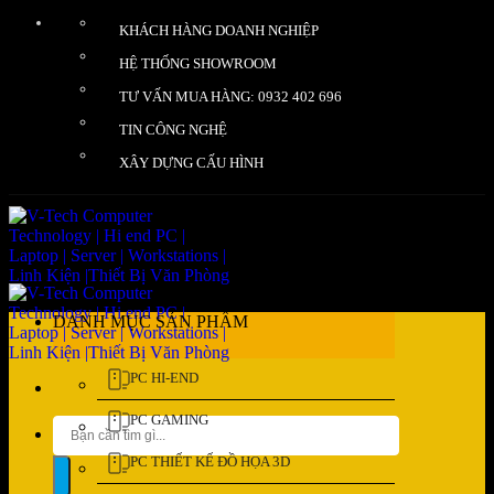
Bỏ
KHÁCH HÀNG DOANH NGHIỆP
qua
nội
HỆ THỐNG SHOWROOM
dung
TƯ VẤN MUA HÀNG: 0932 402 696
TIN CÔNG NGHỆ
XÂY DỰNG CẤU HÌNH
DANH MỤC SẢN PHẨM
PC HI-END
PC GAMING
Tìm
kiếm:
PC THIẾT KẾ ĐỒ HỌA 3D