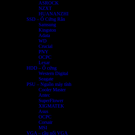
ASROCK
NZXT
HUANANZHI
SSD – Ổ Cứng Rắn
Samsung
Kingston
Adata
WD
Crucial
PNY
OCPC
Lexar
HDD – Ổ cứng
Western Digital
Seagate
PSU – Nguồn máy tính
Cooler Master
Antec
SuperFlower
XIGMATEK
Asus
OCPC
Corsair
MSI
VGA – cầu nối VGA