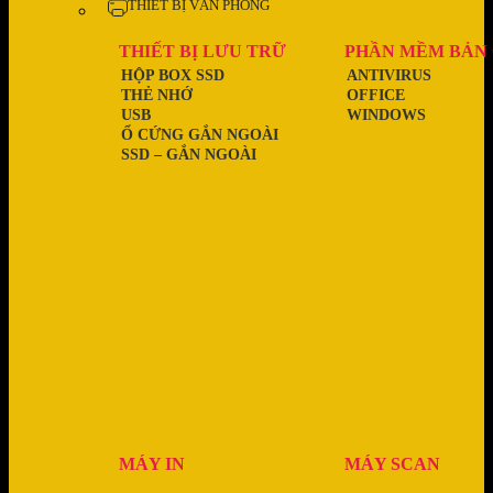
THIẾT BỊ VĂN PHÒNG
THIẾT BỊ LƯU TRỮ
PHẦN MỀM BẢN
HỘP BOX SSD
ANTIVIRUS
THẺ NHỚ
OFFICE
USB
WINDOWS
Ổ CỨNG GẮN NGOÀI
SSD – GẮN NGOÀI
MÁY IN
MÁY SCAN