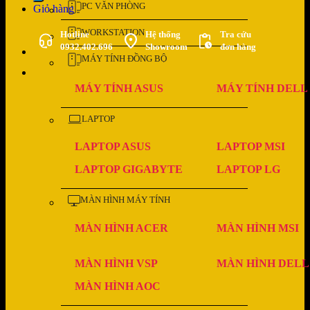
PC VĂN PHÒNG
Giỏ hàng
WORKSTATION
Hotline
Hệ thống
Tra cứu
0932.402.696
Showroom
đơn hàng
MÁY TÍNH ĐỒNG BỘ
MÁY TÍNH ASUS
MÁY TÍNH DELL
LAPTOP
LAPTOP ASUS
LAPTOP MSI
LAPTOP GIGABYTE
LAPTOP LG
MÀN HÌNH MÁY TÍNH
MÀN HÌNH ACER
MÀN HÌNH MSI
MÀN HÌNH VSP
MÀN HÌNH DELL
MÀN HÌNH AOC