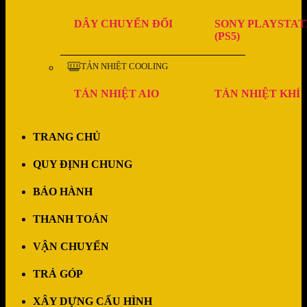
DÂY CHUYỂN ĐỔI
SONY PLAYSTAT
(PS5)
TẢN NHIỆT COOLING
TẢN NHIỆT AIO
TẢN NHIỆT KHÍ
TRANG CHỦ
QUY ĐỊNH CHUNG
BẢO HÀNH
THANH TOÁN
VẬN CHUYỂN
TRẢ GÓP
XÂY DỰNG CẤU HÌNH