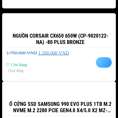
-11%
NGUỒN CORSAIR CX650 650W (CP-9020122-
NA) -80 PLUS BRONZE
Giá
Giá
1.790.000
VND
1.590.000
VND
gốc
hiện
là:
tại
Còn hàng
1.790.000 VND.
là:
Quà tặng
1.590.000 VND.
Ổ CỨNG SSD SAMSUNG 990 EVO PLUS 1TB M.2
NVME M.2 2280 PCIE GEN4.0 X4/5.0 X2 MZ-
V9S1T0BW