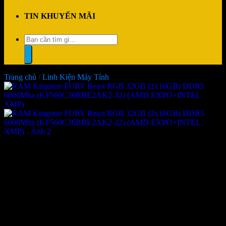
TIN KHUYẾN MÃI
Tìm
kiếm:
Trang chủ
/
Linh Kiện Máy Tính
RAM Kingston FURY Beast
RGB 32GB (2x16GB) DDR5
6000Mhz