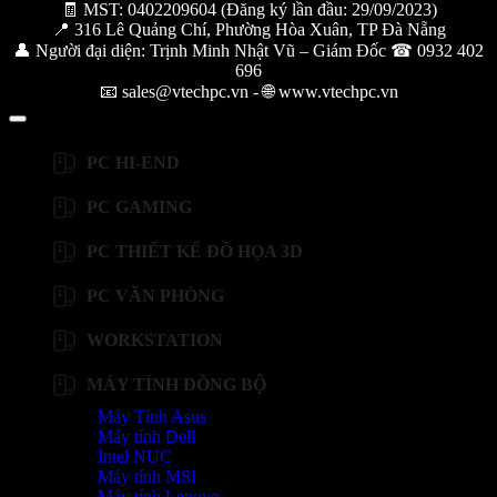
🧾 MST: 0402209604 (Đăng ký lần đầu: 29/09/2023)
📍 316 Lê Quảng Chí, Phường Hòa Xuân, TP Đà Nẵng
👤 Người đại diện: Trịnh Minh Nhật Vũ – Giám Đốc ☎ 0932 402
696
📧 sales@vtechpc.vn - 🌐 www.vtechpc.vn
PC HI-END
PC GAMING
PC THIẾT KẾ ĐỒ HỌA 3D
PC VĂN PHÒNG
WORKSTATION
MÁY TÍNH ĐỒNG BỘ
Máy Tính Asus
Máy tính Dell
Intel NUC
Máy tính MSI
Máy tính Lenovo