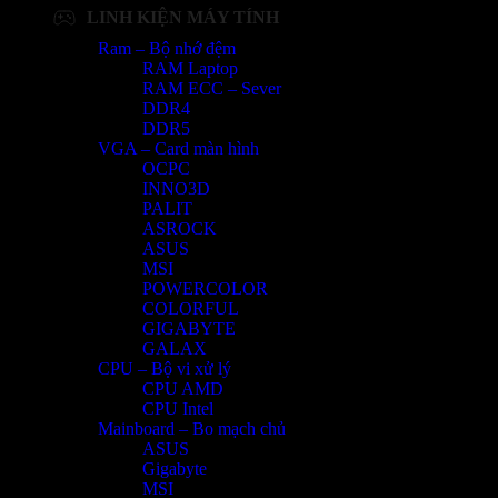
LINH KIỆN MÁY TÍNH
Ram – Bộ nhớ đệm
RAM Laptop
RAM ECC – Sever
DDR4
DDR5
VGA – Card màn hình
OCPC
INNO3D
PALIT
ASROCK
ASUS
MSI
POWERCOLOR
COLORFUL
GIGABYTE
GALAX
CPU – Bộ vi xử lý
CPU AMD
CPU Intel
Mainboard – Bo mạch chủ
ASUS
Gigabyte
MSI