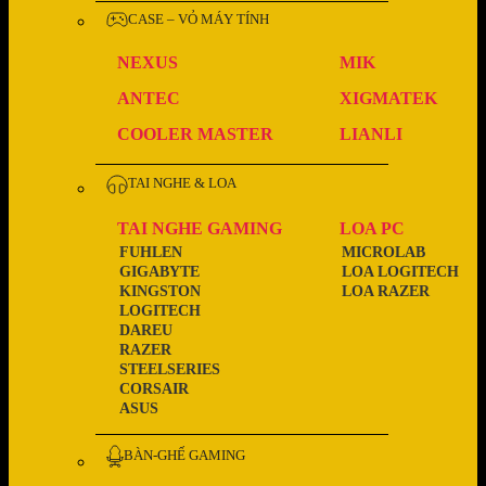
CASE – VỎ MÁY TÍNH
NEXUS
MIK
ANTEC
XIGMATEK
COOLER MASTER
LIANLI
TAI NGHE & LOA
TAI NGHE GAMING
LOA PC
FUHLEN
MICROLAB
GIGABYTE
LOA LOGITECH
KINGSTON
LOA RAZER
LOGITECH
DAREU
RAZER
STEELSERIES
CORSAIR
ASUS
BÀN-GHẾ GAMING