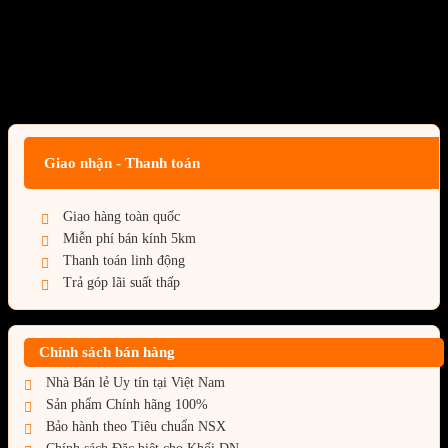
(KF560C36BBE2AK2-32)
(AMD EXPO+INTEL XMP)
Giá:
Liên hệ
Giao nhận - Thanh toán
Giao hàng toàn quốc
Miễn phí bán kính 5km
Thanh toán linh động
Trả góp lãi suất thấp
Chính sách bán hàng
Nhà Bán lẻ Uy tín tại Việt Nam
Sản phẩm Chính hãng 100%
Bảo hành theo Tiêu chuẩn NSX