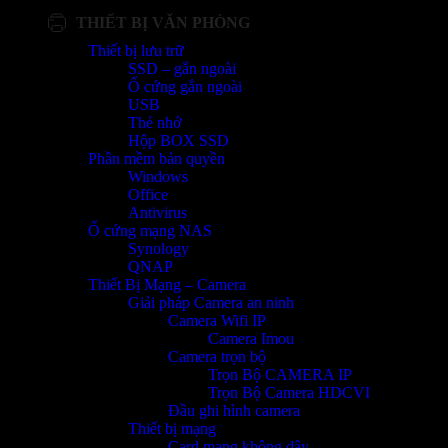
THIẾT BỊ VĂN PHÒNG
Thiết bị lưu trữ
SSD – gắn ngoài
Ổ cứng gắn ngoài
USB
Thẻ nhớ
Hộp BOX SSD
Phần mềm bản quyền
Windows
Office
Antivirus
Ổ cứng mạng NAS
Synology
QNAP
Thiết Bị Mạng – Camera
Giải pháp Camera an ninh
Camera Wifi IP
Camera Imou
Camera trọn bộ
Trọn Bộ CAMERA IP
Trọn Bộ Camera HDCVI
Đầu ghi hình camera
Thiết bị mạng
Card mạng không dây