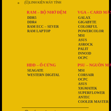
LINH KIỆN MÁY TÍNH
RAM – BỘ NHỚ ĐỆM
VGA – CARD MÀ
DDR5
GALAX
DDR4
GIGABYTE
RAM ECC – SEVER
COLORFUL
RAM LAPTOP
POWERCOLOR
MSI
ASUS
ASROCK
PALIT
INNO3D
OCPC
HDD – Ổ CỨNG
PSU – NGUỒN M
SEAGATE
MSI
WESTERN DIGITAL
CORSAIR
OCPC
ASUS
XIGMATEK
SUPERFLOWER
ANTEC
COOLER MASTER