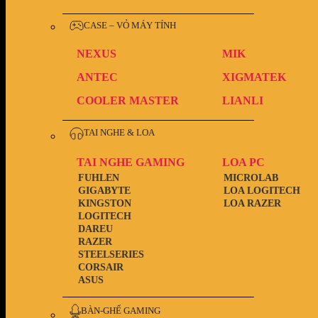
CASE – VỎ MÁY TÍNH
NEXUS
MIK
ANTEC
XIGMATEK
COOLER MASTER
LIANLI
TAI NGHE & LOA
TAI NGHE GAMING
LOA PC
FUHLEN
MICROLAB
GIGABYTE
LOA LOGITECH
KINGSTON
LOA RAZER
LOGITECH
DAREU
RAZER
STEELSERIES
CORSAIR
ASUS
BÀN-GHẾ GAMING