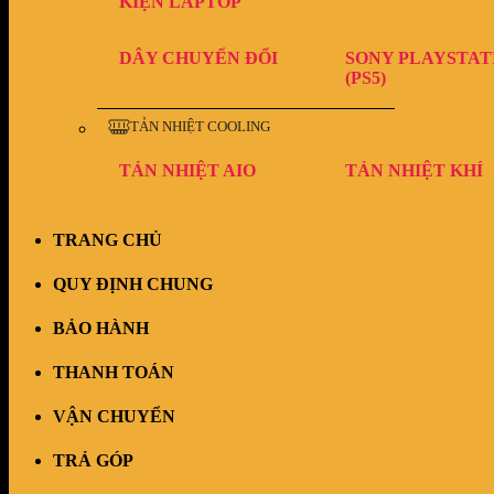
KIỆN LAPTOP
DÂY CHUYỂN ĐỔI
SONY PLAYSTAT
(PS5)
TẢN NHIỆT COOLING
TẢN NHIỆT AIO
TẢN NHIỆT KHÍ
TRANG CHỦ
QUY ĐỊNH CHUNG
BẢO HÀNH
THANH TOÁN
VẬN CHUYỂN
TRẢ GÓP