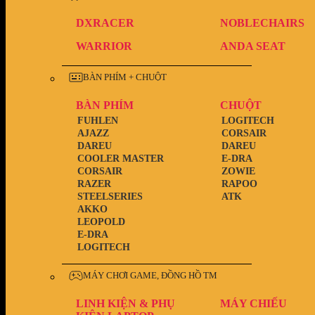
DXRACER
NOBLECHAIRS
WARRIOR
ANDA SEAT
BÀN PHÍM + CHUỘT
BÀN PHÍM
CHUỘT
FUHLEN
LOGITECH
AJAZZ
CORSAIR
DAREU
DAREU
COOLER MASTER
E-DRA
CORSAIR
ZOWIE
RAZER
RAPOO
STEELSERIES
ATK
AKKO
LEOPOLD
E-DRA
LOGITECH
MÁY CHƠI GAME, ĐỒNG HỒ TM
LINH KIỆN & PHỤ
MÁY CHIẾU