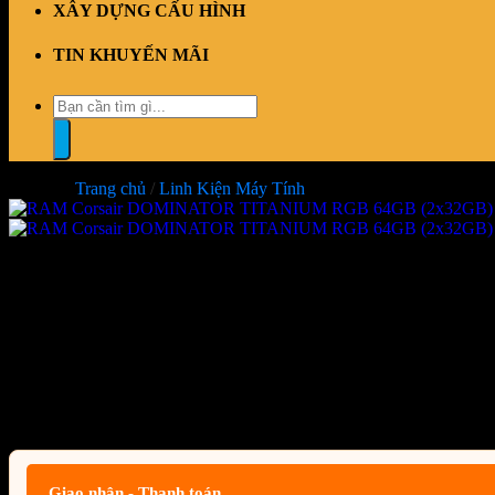
XÂY DỰNG CẤU HÌNH
TIN KHUYẾN MÃI
Tìm
kiếm:
Trang chủ
/
Linh Kiện Máy Tính
RAM Corsair DOMINATOR TI
(CMP64GX5M2B6400C32)
Giá:
Liên hệ
Giao nhận - Thanh toán