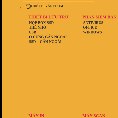
THIẾT BỊ VĂN PHÒNG
THIẾT BỊ LƯU TRỮ
PHẦN MỀM BẢN
HỘP BOX SSD
ANTIVIRUS
THẺ NHỚ
OFFICE
USB
WINDOWS
Ổ CỨNG GẮN NGOÀI
SSD – GẮN NGOÀI
MÁY IN
MÁY SCAN