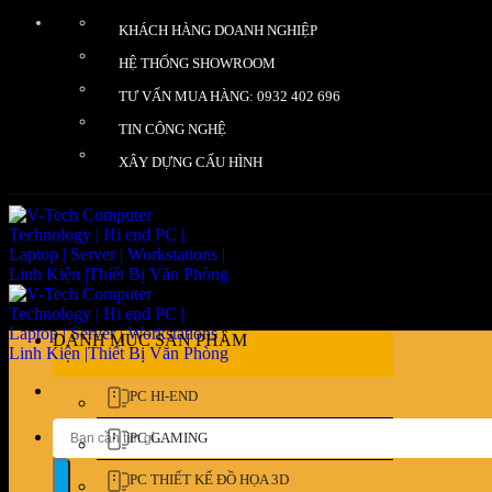
Bỏ
KHÁCH HÀNG DOANH NGHIỆP
qua
nội
HỆ THỐNG SHOWROOM
dung
TƯ VẤN MUA HÀNG: 0932 402 696
TIN CÔNG NGHỆ
XÂY DỰNG CẤU HÌNH
DANH MỤC SẢN PHẨM
PC HI-END
Tìm
PC GAMING
kiếm:
PC THIẾT KẾ ĐỒ HỌA 3D