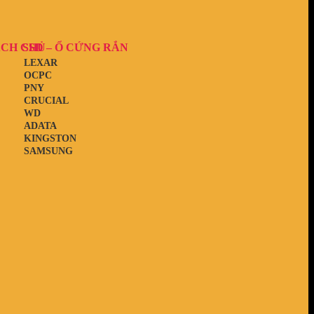
ẠCH CHỦ
SSD – Ổ CỨNG RẮN
LEXAR
OCPC
PNY
CRUCIAL
WD
ADATA
KINGSTON
SAMSUNG