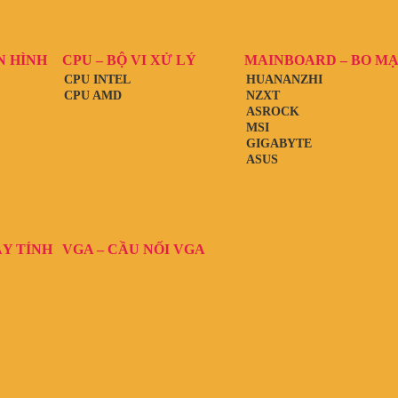
N HÌNH
CPU – BỘ VI XỬ LÝ
MAINBOARD – BO M
CPU INTEL
HUANANZHI
CPU AMD
NZXT
ASROCK
MSI
GIGABYTE
ASUS
ÁY TÍNH
VGA – CẦU NỐI VGA