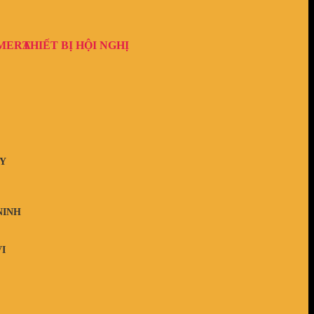
AMERA
THIẾT BỊ HỘI NGHỊ
Y
NINH
I