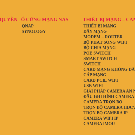
 QUYỀN
Ổ CỨNG MẠNG NAS
THIẾT BỊ MẠNG – C
QNAP
THIẾT BỊ MẠNG
SYNOLOGY
DÂY MẠNG
MODEM – ROUTER
BỘ PHÁT SÓNG WIFI
BỘ CHIA MẠNG
POE SWITCH
SMART SWITCH
SWITCH
CARD MẠNG KHÔNG DÂ
CÁP MẠNG
CARD PCIE WIFI
USB WIFI
GIẢI PHÁP CAMERA AN 
ĐẦU GHI HÌNH CAMERA
CAMERA TRỌN BỘ
TRỌN BỘ CAMERA HDCV
TRỌN BỘ CAMERA IP
CAMERA WIFI IP
CAMERA IMOU