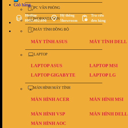
Giỏ hàng
PC VĂN PHÒNG
Hotline
Hệ thống
Tra cứu
WORKSTATION
0932.402.696
Showroom
đơn hàng
MÁY TÍNH ĐỒNG BỘ
MÁY TÍNH ASUS
MÁY TÍNH DELL
LAPTOP
LAPTOP ASUS
LAPTOP MSI
LAPTOP GIGABYTE
LAPTOP LG
MÀN HÌNH MÁY TÍNH
MÀN HÌNH ACER
MÀN HÌNH MSI
MÀN HÌNH VSP
MÀN HÌNH DELL
MÀN HÌNH AOC