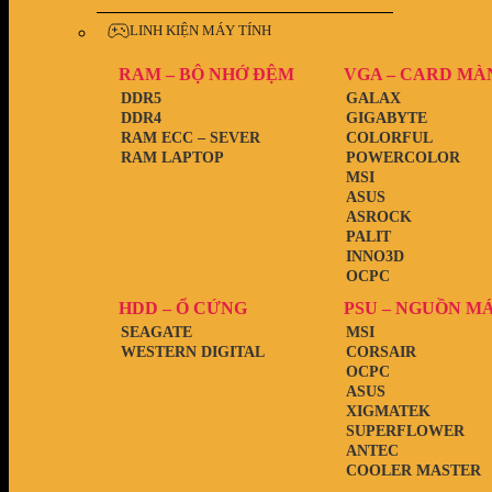
LINH KIỆN MÁY TÍNH
RAM – BỘ NHỚ ĐỆM
VGA – CARD MÀ
DDR5
GALAX
DDR4
GIGABYTE
RAM ECC – SEVER
COLORFUL
RAM LAPTOP
POWERCOLOR
MSI
ASUS
ASROCK
PALIT
INNO3D
OCPC
HDD – Ổ CỨNG
PSU – NGUỒN M
SEAGATE
MSI
WESTERN DIGITAL
CORSAIR
OCPC
ASUS
XIGMATEK
SUPERFLOWER
ANTEC
COOLER MASTER