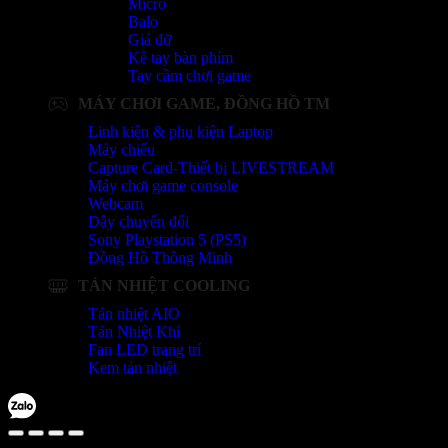
Micro
Balo
Giá đỡ
Kê tay bàn phím
Tay cầm chơi game
MÁY CHƠI GAME, ĐỒNG HỒ TM
Linh kiện & phụ kiện Laptop
Máy chiếu
Capture Card-Thiết bị LIVESTREAM
Máy chơi game console
Webcam
Dây chuyển đổi
Sony Playstation 5 (PS5)
Đồng Hồ Thông Minh
TẢN NHIỆT COOLING
Tản nhiệt AIO
Tản Nhiệt Khí
Fan LED trang trí
Kem tản nhiệt