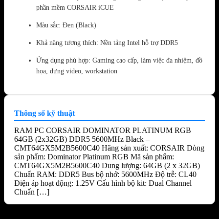
phần mềm CORSAIR iCUE
Màu sắc: Đen (Black)
Khả năng tương thích: Nền tảng Intel hỗ trợ DDR5
Ứng dụng phù hợp: Gaming cao cấp, làm việc đa nhiệm, đồ
họa, dựng video, workstation
Thông số kỹ thuật
RAM PC CORSAIR DOMINATOR PLATINUM RGB
64GB (2x32GB) DDR5 5600MHz Black –
CMT64GX5M2B5600C40 Hãng sản xuất: CORSAIR Dòng
sản phẩm: Dominator Platinum RGB Mã sản phẩm:
CMT64GX5M2B5600C40 Dung lượng: 64GB (2 x 32GB)
Chuẩn RAM: DDR5 Bus bộ nhớ: 5600MHz Độ trễ: CL40
Điện áp hoạt động: 1.25V Cấu hình bộ kit: Dual Channel
Chuẩn […]
Sản phẩm tương tự