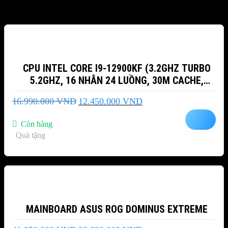
-27%
CPU INTEL CORE I9-12900KF (3.2GHZ TURBO
5.2GHZ, 16 NHÂN 24 LUỒNG, 30M CACHE,
ALDER LAKE)
Giá
Giá
16.990.000
VND
12.450.000
VND
gốc
hiện
là:
tại
Còn hàng
16.990.000 VND.
là:
Quà tặng
12.450.000 VND.
-5%
MAINBOARD ASUS ROG DOMINUS EXTREME