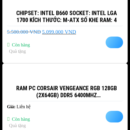
CHIPSET: INTEL B660 SOCKET: INTEL LGA
1700 KÍCH THƯỚC: M-ATX SỐ KHE RAM: 4
Giá
Giá
5.500.000
VND
5.099.000
VND
gốc
hiện
là:
tại
Còn hàng
5.500.000 VND.
là:
Quà tặng
5.099.000 VND.
RAM PC CORSAIR VENGEANCE RGB 128GB
(2X64GB) DDR5 6400MHZ
(CMH128GX5M2B6400C42)
Giá:
Liên hệ
Còn hàng
Quà tặng