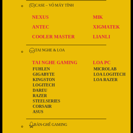
CASE – VỎ MÁY TÍNH
NEXUS
MIK
ANTEC
XIGMATEK
COOLER MASTER
LIANLI
TAI NGHE & LOA
TAI NGHE GAMING
LOA PC
FUHLEN
MICROLAB
GIGABYTE
LOA LOGITECH
KINGSTON
LOA RAZER
LOGITECH
DAREU
RAZER
STEELSERIES
CORSAIR
ASUS
BÀN-GHẾ GAMING