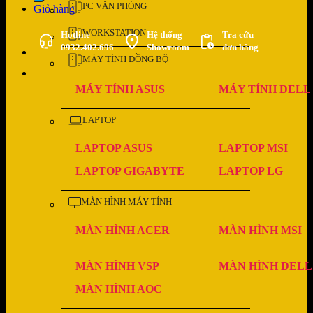
PC VĂN PHÒNG
Giỏ hàng
WORKSTATION
Hotline
Hệ thống
Tra cứu
0932.402.696
Showroom
đơn hàng
MÁY TÍNH ĐỒNG BỘ
MÁY TÍNH ASUS
MÁY TÍNH DELL
LAPTOP
LAPTOP ASUS
LAPTOP MSI
LAPTOP GIGABYTE
LAPTOP LG
MÀN HÌNH MÁY TÍNH
MÀN HÌNH ACER
MÀN HÌNH MSI
MÀN HÌNH VSP
MÀN HÌNH DELL
MÀN HÌNH AOC