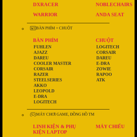
DXRACER
NOBLECHAIRS
WARRIOR
ANDA SEAT
BÀN PHÍM + CHUỘT
BÀN PHÍM
CHUỘT
FUHLEN
LOGITECH
AJAZZ
CORSAIR
DAREU
DAREU
COOLER MASTER
E-DRA
CORSAIR
ZOWIE
RAZER
RAPOO
STEELSERIES
ATK
AKKO
LEOPOLD
E-DRA
LOGITECH
MÁY CHƠI GAME, ĐỒNG HỒ TM
LINH KIỆN & PHỤ
MÁY CHIẾU
KIỆN LAPTOP