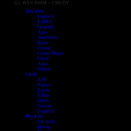
BÀN PHÍM + CHUỘT
Bàn phím
Logitech
E-DRA
Leopold
Akko
SteelSeries
Razer
Corsair
Cooler Master
DareU
Ajazz
Fuhlen
Chuột
ATK
Rapoo
Zowie
E-Dra
DareU
Corsair
Logitech
Phụ Kiện
Lót chuột
keycap