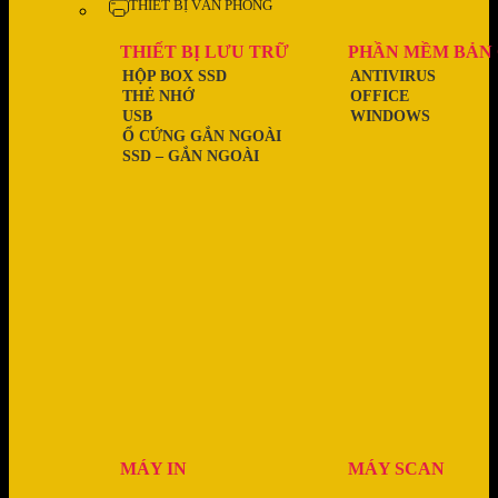
THIẾT BỊ VĂN PHÒNG
THIẾT BỊ LƯU TRỮ
PHẦN MỀM BẢN
HỘP BOX SSD
ANTIVIRUS
THẺ NHỚ
OFFICE
USB
WINDOWS
Ổ CỨNG GẮN NGOÀI
SSD – GẮN NGOÀI
MÁY IN
MÁY SCAN