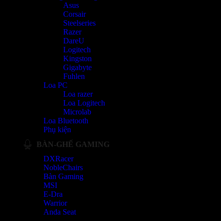
Asus
Corsair
Steelseries
Razer
DareU
Logitech
Kingston
Gigabyte
Fuhlen
Loa PC
Loa razer
Loa Logitech
Microlab
Loa Bluetooth
Phụ kiện
BÀN-GHẾ GAMING
DXRacer
NobleChairs
Bàn Gaming
MSI
E-Dra
Warrior
Anda Seat