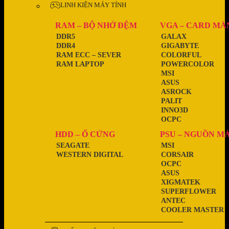
LINH KIỆN MÁY TÍNH
RAM – BỘ NHỚ ĐỆM
VGA – CARD MÀ
DDR5
GALAX
DDR4
GIGABYTE
RAM ECC – SEVER
COLORFUL
RAM LAPTOP
POWERCOLOR
MSI
ASUS
ASROCK
PALIT
INNO3D
OCPC
HDD – Ổ CỨNG
PSU – NGUỒN M
SEAGATE
MSI
WESTERN DIGITAL
CORSAIR
OCPC
ASUS
XIGMATEK
SUPERFLOWER
ANTEC
COOLER MASTER