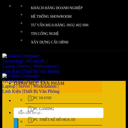
Bỏ
KHÁCH HÀNG DOANH NGHIỆP
qua
nội
HỆ THỐNG SHOWROOM
dung
TƯ VẤN MUA HÀNG: 0932 402 696
TIN CÔNG NGHỆ
XÂY DỰNG CẤU HÌNH
DANH MỤC SẢN PHẨM
PC HI-END
PC GAMING
Tìm
kiếm:
PC THIẾT KẾ ĐỒ HỌA 3D