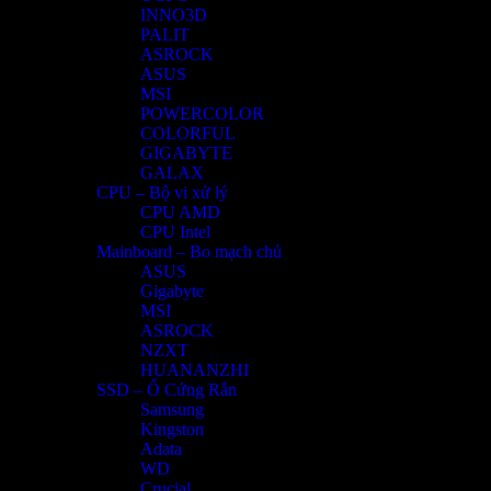
INNO3D
PALIT
ASROCK
ASUS
MSI
POWERCOLOR
COLORFUL
GIGABYTE
GALAX
CPU – Bộ vi xử lý
CPU AMD
CPU Intel
Mainboard – Bo mạch chủ
ASUS
Gigabyte
MSI
ASROCK
NZXT
HUANANZHI
SSD – Ổ Cứng Rắn
Samsung
Kingston
Adata
WD
Crucial