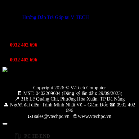
THÔNG TIN KHUYẾN MÃI
Hướng Dẫn Trả Góp tại V-TECH
TỔNG ĐÀI HỖ TRỢ
Kinh Doanh
0932 402 696
Kỹ thuật bảo hành
0932 402 696
Copyright 2026 © V-Tech Computer
🧾 MST: 0402209604 (Đăng ký lần đầu: 29/09/2023)
📍 316 Lê Quảng Chí, Phường Hòa Xuân, TP Đà Nẵng
👤 Người đại diện: Trịnh Minh Nhật Vũ – Giám Đốc ☎ 0932 402
696
📧 sales@vtechpc.vn - 🌐 www.vtechpc.vn
PC HI-END