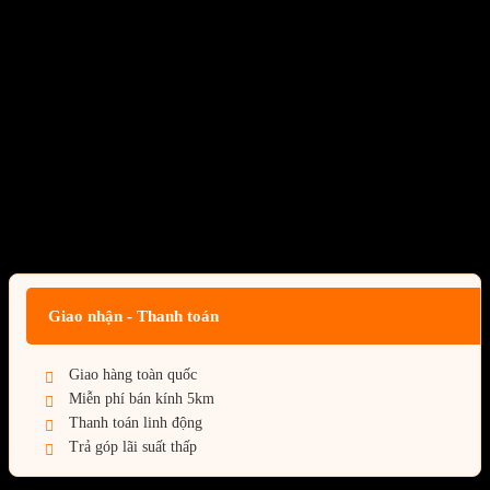
RAM Corsair DOMINATOR
PLATINUM RGB 64GB
(2x32GB) DDR5 5600MHz
Black
(CMT64GX5M2B5600C40)
Giá:
Liên hệ
Giao nhận - Thanh toán
Giao hàng toàn quốc
Miễn phí bán kính 5km
Thanh toán linh động
Trả góp lãi suất thấp