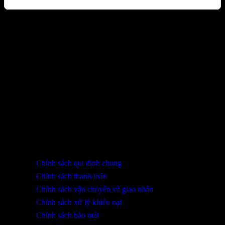
Sản phẩm đã xem
Bạn chưa xem sản phẩm nào.
THÔNG TIN LIÊN HỆ
SHOWROOM ĐÀ NẴNG
316 Lê Quảng Chí, Phường Hòa Xuân, TP Đà Nẵng
0932 402 696 / 039.333.9969
HỖ TRỢ KHÁCH HÀNG
Chính sách qui định chung
Chính sách thanh toán
Chính sách vận chuyển và giao nhận
Chính sách xử lý khiếu nại
Chính sách bảo mật