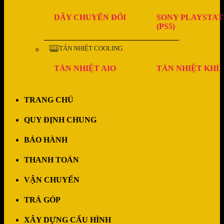
DÂY CHUYỂN ĐỔI
SONY PLAYSTAT
(PS5)
TẢN NHIỆT COOLING
TẢN NHIỆT AIO
TẢN NHIỆT KHÍ
TRANG CHỦ
QUY ĐỊNH CHUNG
BẢO HÀNH
THANH TOÁN
VẬN CHUYỂN
TRẢ GÓP
XÂY DỰNG CẤU HÌNH