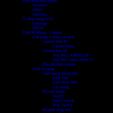
Phần mềm bản quyền
Windows
Office
Antivirus
Ổ cứng mạng NAS
Synology
QNAP
Thiết Bị Mạng – Camera
Giải pháp Camera an ninh
Camera Wifi IP
Camera Imou
Camera trọn bộ
Trọn Bộ CAMERA IP
Trọn Bộ Camera HDCVI
Đầu ghi hình camera
Thiết bị mạng
Card mạng không dây
USB Wifi
Card PCIe Wifi
Cáp mạng
Bộ chia mạng
Switch
Smart Switch
POE Switch
Bộ phát sóng wifi