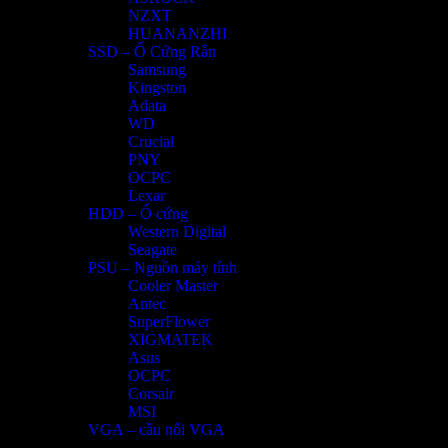
NZXT
HUANANZHI
SSD – Ổ Cứng Rắn
Samsung
Kingston
Adata
WD
Crucial
PNY
OCPC
Lexar
HDD – Ổ cứng
Western Digital
Seagate
PSU – Nguồn máy tính
Cooler Master
Antec
SuperFlower
XIGMATEK
Asus
OCPC
Corsair
MSI
VGA – cầu nối VGA