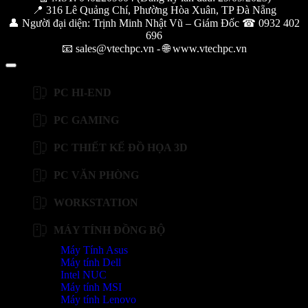
📍 316 Lê Quảng Chí, Phường Hòa Xuân, TP Đà Nẵng
👤 Người đại diện: Trịnh Minh Nhật Vũ – Giám Đốc ☎ 0932 402
696
📧 sales@vtechpc.vn - 🌐 www.vtechpc.vn
PC HI-END
PC GAMING
PC THIẾT KẾ ĐỒ HỌA 3D
PC VĂN PHÒNG
WORKSTATION
MÁY TÍNH ĐỒNG BỘ
Máy Tính Asus
Máy tính Dell
Intel NUC
Máy tính MSI
Máy tính Lenovo