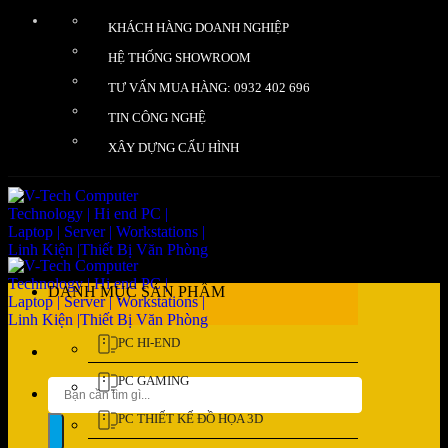
Bỏ
KHÁCH HÀNG DOANH NGHIỆP
qua
nội
HỆ THỐNG SHOWROOM
dung
TƯ VẤN MUA HÀNG: 0932 402 696
TIN CÔNG NGHỆ
XÂY DỰNG CẤU HÌNH
DANH MỤC SẢN PHẨM
PC HI-END
PC GAMING
Tìm
kiếm:
PC THIẾT KẾ ĐỒ HỌA 3D