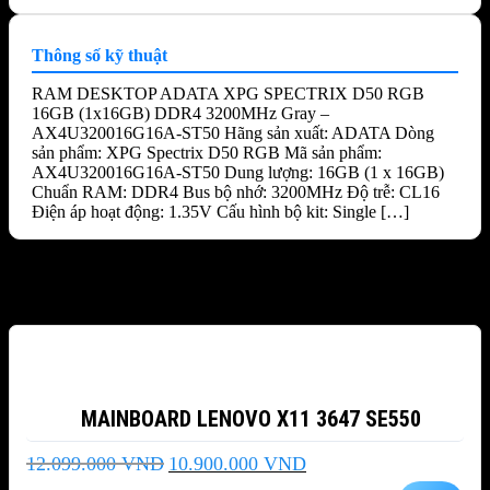
Thông số kỹ thuật
RAM DESKTOP ADATA XPG SPECTRIX D50 RGB
16GB (1x16GB) DDR4 3200MHz Gray –
AX4U320016G16A-ST50 Hãng sản xuất: ADATA Dòng
sản phẩm: XPG Spectrix D50 RGB Mã sản phẩm:
AX4U320016G16A-ST50 Dung lượng: 16GB (1 x 16GB)
Chuẩn RAM: DDR4 Bus bộ nhớ: 3200MHz Độ trễ: CL16
Điện áp hoạt động: 1.35V Cấu hình bộ kit: Single […]
Sản phẩm tương tự
-10%
MAINBOARD LENOVO X11 3647 SE550
Giá
Giá
12.099.000
VND
10.900.000
VND
gốc
hiện