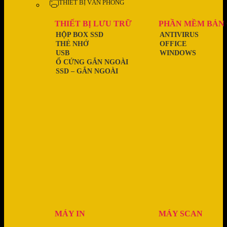
THIẾT BỊ VĂN PHÒNG
THIẾT BỊ LƯU TRỮ
PHẦN MỀM BẢN
HỘP BOX SSD
ANTIVIRUS
THẺ NHỚ
OFFICE
USB
WINDOWS
Ổ CỨNG GẮN NGOÀI
SSD – GẮN NGOÀI
MÁY IN
MÁY SCAN