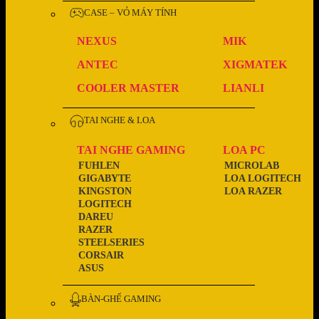
CASE – VỎ MÁY TÍNH
NEXUS
MIK
ANTEC
XIGMATEK
COOLER MASTER
LIANLI
TAI NGHE & LOA
TAI NGHE GAMING
LOA PC
FUHLEN
MICROLAB
GIGABYTE
LOA LOGITECH
KINGSTON
LOA RAZER
LOGITECH
DAREU
RAZER
STEELSERIES
CORSAIR
ASUS
BÀN-GHẾ GAMING