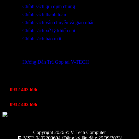
Chính sách qui định chung
Chính sách thanh toán
Chính sách vận chuyển và giao nhận
Chính sách xử lý khiếu nại
Chính sách bảo mật
THÔNG TIN KHUYẾN MÃI
Hướng Dẫn Trả Góp tại V-TECH
TỔNG ĐÀI HỖ TRỢ
Kinh Doanh
0932 402 696
Kỹ thuật bảo hành
0932 402 696
Copyright 2026 © V-Tech Computer
🧾 MST: 0402209604 (Đăng ký lần đầu: 29/09/2023)