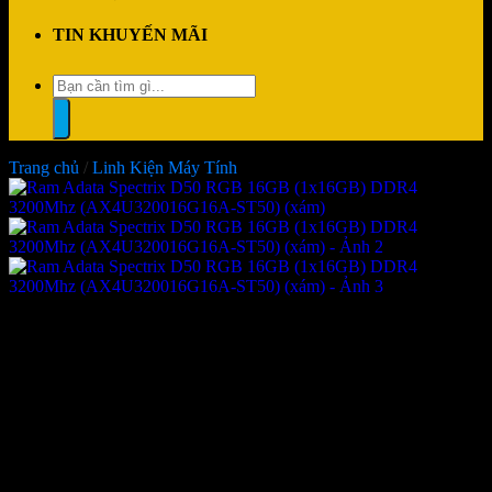
TIN KHUYẾN MÃI
Tìm
kiếm:
Trang chủ
/
Linh Kiện Máy Tính
Ram Adata Spectrix D50 RGB
16GB (1x16GB) DDR4
3200Mhz (AX4U320016G16A-