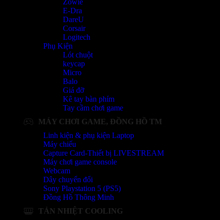
Zowie
E-Dra
DareU
Corsair
Logitech
Phụ Kiện
Lót chuột
keycap
Micro
Balo
Giá đỡ
Kê tay bàn phím
Tay cầm chơi game
MÁY CHƠI GAME, ĐỒNG HỒ TM
Linh kiện & phụ kiện Laptop
Máy chiếu
Capture Card-Thiết bị LIVESTREAM
Máy chơi game console
Webcam
Dây chuyển đổi
Sony Playstation 5 (PS5)
Đồng Hồ Thông Minh
TẢN NHIỆT COOLING