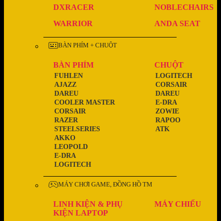
DXRACER
NOBLECHAIRS
WARRIOR
ANDA SEAT
BÀN PHÍM + CHUỘT
BÀN PHÍM
CHUỘT
FUHLEN
LOGITECH
AJAZZ
CORSAIR
DAREU
DAREU
COOLER MASTER
E-DRA
CORSAIR
ZOWIE
RAZER
RAPOO
STEELSERIES
ATK
AKKO
LEOPOLD
E-DRA
LOGITECH
MÁY CHƠI GAME, ĐỒNG HỒ TM
LINH KIỆN & PHỤ
MÁY CHIẾU
KIỆN LAPTOP