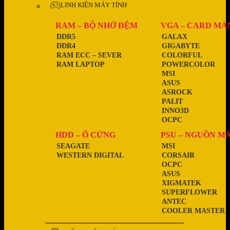
LINH KIỆN MÁY TÍNH
RAM – BỘ NHỚ ĐỆM
VGA – CARD MÀ
DDR5
GALAX
DDR4
GIGABYTE
RAM ECC – SEVER
COLORFUL
RAM LAPTOP
POWERCOLOR
MSI
ASUS
ASROCK
PALIT
INNO3D
OCPC
HDD – Ổ CỨNG
PSU – NGUỒN M
SEAGATE
MSI
WESTERN DIGITAL
CORSAIR
OCPC
ASUS
XIGMATEK
SUPERFLOWER
ANTEC
COOLER MASTER