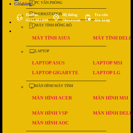
PC VĂN PHÒNG
Giỏ hàng
WORKSTATION
Hotline
Hệ thống
Tra cứu
0932.402.696
Showroom
đơn hàng
MÁY TÍNH ĐỒNG BỘ
MÁY TÍNH ASUS
MÁY TÍNH DELL
LAPTOP
LAPTOP ASUS
LAPTOP MSI
LAPTOP GIGABYTE
LAPTOP LG
MÀN HÌNH MÁY TÍNH
MÀN HÌNH ACER
MÀN HÌNH MSI
MÀN HÌNH VSP
MÀN HÌNH DELL
MÀN HÌNH AOC