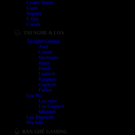
Cooler Master
Lianli
Segotep
E-Dra
Corsair
TAI NGHE & LOA
Tai nghe Gaming
Asus
Corsair
Steelseries
Razer
DareU
Logitech
Kingston
Gigabyte
Fuhlen
Loa PC
Loa razer
Loa Logitech
Microlab
Loa Bluetooth
Phụ kiện
BÀN-GHẾ GAMING