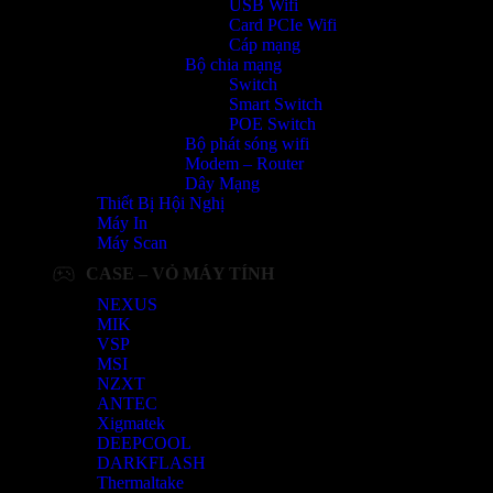
USB Wifi
Card PCIe Wifi
Cáp mạng
Bộ chia mạng
Switch
Smart Switch
POE Switch
Bộ phát sóng wifi
Modem – Router
Dây Mạng
Thiết Bị Hội Nghị
Máy In
Máy Scan
CASE – VỎ MÁY TÍNH
NEXUS
MIK
VSP
MSI
NZXT
ANTEC
Xigmatek
DEEPCOOL
DARKFLASH
Thermaltake