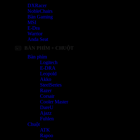
DXRacer
NobleChairs
Bàn Gaming
MSI
E-Dra
Warrior
Anda Seat
BÀN PHÍM + CHUỘT
Bàn phím
Logitech
E-DRA
Leopold
Akko
SteelSeries
Razer
Corsair
Cooler Master
DareU
Ajazz
Fuhlen
Chuột
ATK
Rapoo