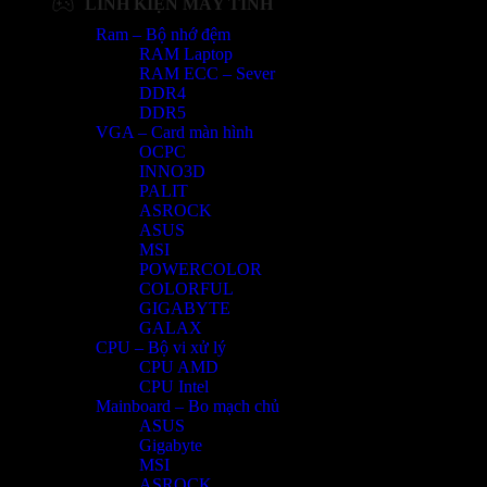
LINH KIỆN MÁY TÍNH
Ram – Bộ nhớ đệm
RAM Laptop
RAM ECC – Sever
DDR4
DDR5
VGA – Card màn hình
OCPC
INNO3D
PALIT
ASROCK
ASUS
MSI
POWERCOLOR
COLORFUL
GIGABYTE
GALAX
CPU – Bộ vi xử lý
CPU AMD
CPU Intel
Mainboard – Bo mạch chủ
ASUS
Gigabyte
MSI
ASROCK