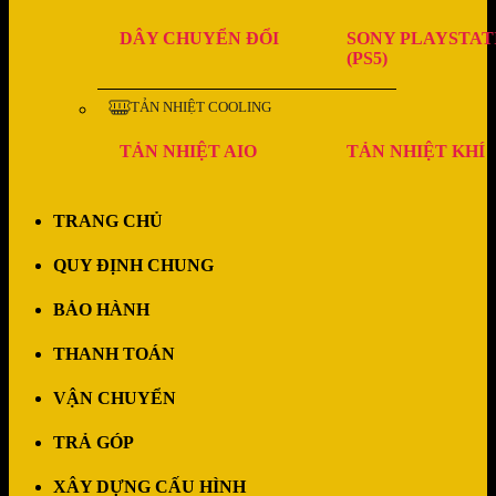
DÂY CHUYỂN ĐỔI
SONY PLAYSTAT
(PS5)
TẢN NHIỆT COOLING
TẢN NHIỆT AIO
TẢN NHIỆT KHÍ
TRANG CHỦ
QUY ĐỊNH CHUNG
BẢO HÀNH
THANH TOÁN
VẬN CHUYỂN
TRẢ GÓP
XÂY DỰNG CẤU HÌNH