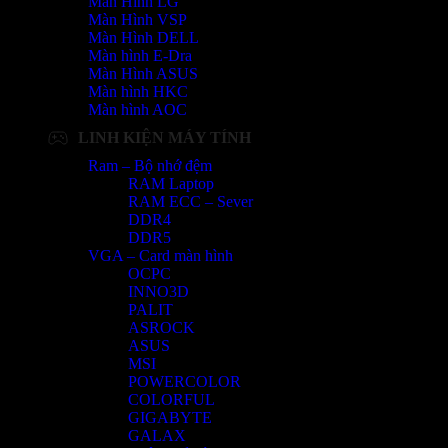
Màn Hình LG
Màn Hình VSP
Màn Hình DELL
Màn hình E-Dra
Màn Hình ASUS
Màn hình HKC
Màn hình AOC
LINH KIỆN MÁY TÍNH
Ram – Bộ nhớ đệm
RAM Laptop
RAM ECC – Sever
DDR4
DDR5
VGA – Card màn hình
OCPC
INNO3D
PALIT
ASROCK
ASUS
MSI
POWERCOLOR
COLORFUL
GIGABYTE
GALAX