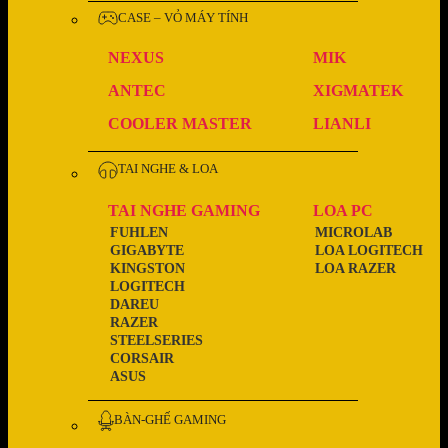
CASE – VỎ MÁY TÍNH
NEXUS
MIK
ANTEC
XIGMATEK
COOLER MASTER
LIANLI
TAI NGHE & LOA
TAI NGHE GAMING
LOA PC
FUHLEN
MICROLAB
GIGABYTE
LOA LOGITECH
KINGSTON
LOA RAZER
LOGITECH
DAREU
RAZER
STEELSERIES
CORSAIR
ASUS
BÀN-GHẾ GAMING