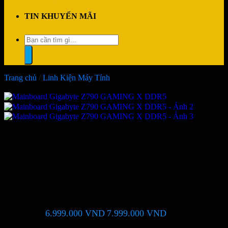
TIN KHUYẾN MÃI
Tìm
kiếm:
Trang chủ
/
Linh Kiện Máy Tính
-13%
Mainboard Gigabyte Z790
GAMING X​ DDR5
6.999.000
VND
7.999.000
VND
Giá chỉ còn:
-13%