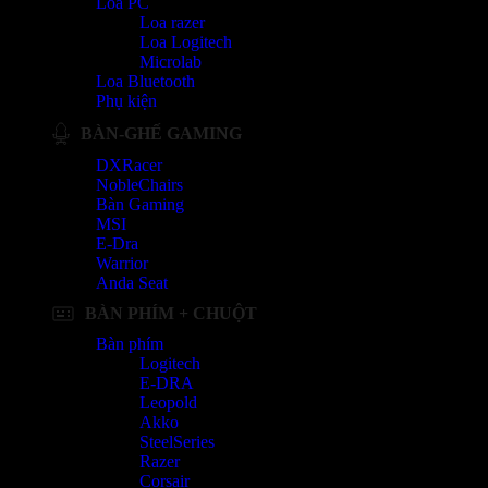
Loa PC
Loa razer
Loa Logitech
Microlab
Loa Bluetooth
Phụ kiện
BÀN-GHẾ GAMING
DXRacer
NobleChairs
Bàn Gaming
MSI
E-Dra
Warrior
Anda Seat
BÀN PHÍM + CHUỘT
Bàn phím
Logitech
E-DRA
Leopold
Akko
SteelSeries
Razer
Corsair