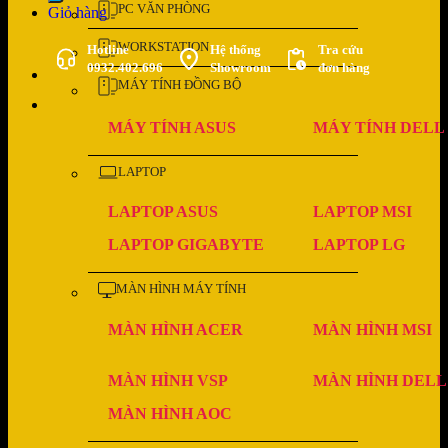
PC VĂN PHÒNG
Giỏ hàng
WORKSTATION
Hotline
Hệ thống
Tra cứu
0932.402.696
Showroom
đơn hàng
MÁY TÍNH ĐỒNG BỘ
MÁY TÍNH ASUS
MÁY TÍNH DELL
LAPTOP
LAPTOP ASUS
LAPTOP MSI
LAPTOP GIGABYTE
LAPTOP LG
MÀN HÌNH MÁY TÍNH
MÀN HÌNH ACER
MÀN HÌNH MSI
MÀN HÌNH VSP
MÀN HÌNH DELL
MÀN HÌNH AOC