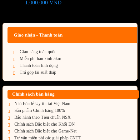
1.000.000
VND
(Tiết kiệm:
)
Giá BiG Sale - Không áp dụng kèm các Khuyến Mãi khác
Giao nhận - Thanh toán
Giao hàng toàn quốc
Miễn phí bán kính 5km
Thanh toán linh động
Trả góp lãi suất thấp
Chính sách bán hàng
Nhà Bán lẻ Uy tín tại Việt Nam
Sản phẩm Chính hãng 100%
Bảo hành theo Tiêu chuẩn NSX
Chính sách Đặc biệt cho Khối DN
Chính sách Đặc biệt cho Game-Net
Tư vấn miễn phí các giải pháp CNTT