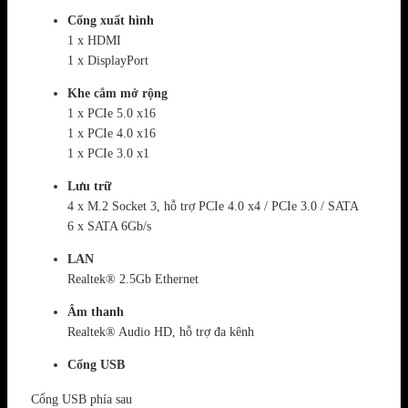
Cổng xuất hình
1 x HDMI
1 x DisplayPort
Khe cắm mở rộng
1 x PCIe 5.0 x16
1 x PCIe 4.0 x16
1 x PCIe 3.0 x1
Lưu trữ
4 x M.2 Socket 3, hỗ trợ PCIe 4.0 x4 / PCIe 3.0 / SATA
6 x SATA 6Gb/s
LAN
Realtek® 2.5Gb Ethernet
Âm thanh
Realtek® Audio HD, hỗ trợ đa kênh
Cổng USB
Cổng USB phía sau