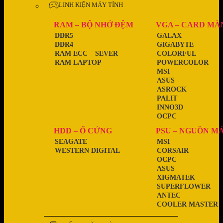
LINH KIỆN MÁY TÍNH
RAM – BỘ NHỚ ĐỆM
VGA – CARD MÀ
DDR5
GALAX
DDR4
GIGABYTE
RAM ECC – SEVER
COLORFUL
RAM LAPTOP
POWERCOLOR
MSI
ASUS
ASROCK
PALIT
INNO3D
OCPC
HDD – Ổ CỨNG
PSU – NGUỒN M
SEAGATE
MSI
WESTERN DIGITAL
CORSAIR
OCPC
ASUS
XIGMATEK
SUPERFLOWER
ANTEC
COOLER MASTER