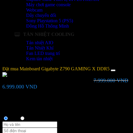
Máy chơi game console
Webcam
Dây chuyển đổi
Sony Playstation 5 (PS5)
Đồng Hồ Thông Minh
TẢN NHIỆT COOLING
Tản nhiệt AIO
Tản Nhiệt Khí
Fan LED trang trí
Kem tản nhiệt
Đặt mua Mainboard Gigabyte Z790 GAMING X​ DDR5
7.999.000
VND
Mainboard Gigabyte Z790 GAMING X​ DDR5
Giá
Giá
6.999.000
VND
gốc
hiện
là:
tại
Bạn vui lòng nhập đúng số điện thoại để chúng tôi sẽ gọi xác nhận
7.999.000 VND.
là:
đơn hàng trước khi giao hàng. Xin cảm ơn!
6.999.000 VND.
Thông tin người mua
Anh
Chị