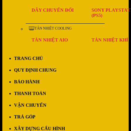
DÂY CHUYỂN ĐỔI
SONY PLAYSTAT
(PS5)
TẢN NHIỆT COOLING
TẢN NHIỆT AIO
TẢN NHIỆT KHÍ
TRANG CHỦ
QUY ĐỊNH CHUNG
BẢO HÀNH
THANH TOÁN
VẬN CHUYỂN
TRẢ GÓP
XÂY DỰNG CẤU HÌNH