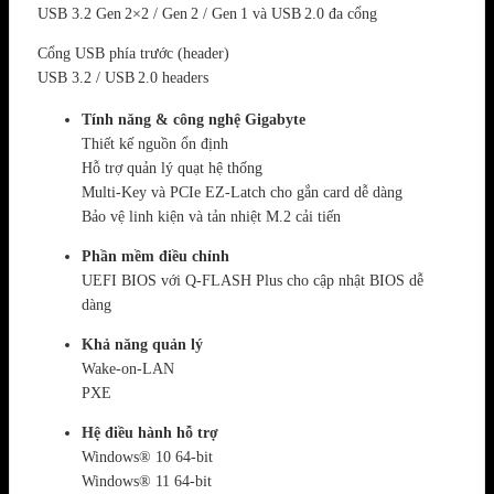
USB 3.2 Gen 2×2 / Gen 2 / Gen 1 và USB 2.0 đa cổng
Cổng USB phía trước (header)
USB 3.2 / USB 2.0 headers
Tính năng & công nghệ Gigabyte
Thiết kế nguồn ổn định
Hỗ trợ quản lý quạt hệ thống
Multi‑Key và PCIe EZ‑Latch cho gắn card dễ dàng
Bảo vệ linh kiện và tản nhiệt M.2 cải tiến
Phần mềm điều chỉnh
UEFI BIOS với Q‑FLASH Plus cho cập nhật BIOS dễ
dàng
Khả năng quản lý
Wake‑on‑LAN
PXE
Hệ điều hành hỗ trợ
Windows® 10 64‑bit
Windows® 11 64‑bit