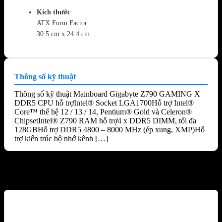
Kích thước
ATX Form Factor
30.5 cm x 24.4 cm
Thông số kỹ thuật
Thông số kỹ thuật Mainboard Gigabyte Z790 GAMING X
DDR5 CPU hỗ trợIntel® Socket LGA1700Hỗ trợ Intel®
Core™ thế hệ 12 / 13 / 14, Pentium® Gold và Celeron®
ChipsetIntel® Z790 RAM hỗ trợ4 x DDR5 DIMM, tối đa
128GBHỗ trợ DDR5 4800 – 8000 MHz (ép xung, XMP)Hỗ
trợ kiến trúc bộ nhớ kênh […]
Sản phẩm tương tự
-10%