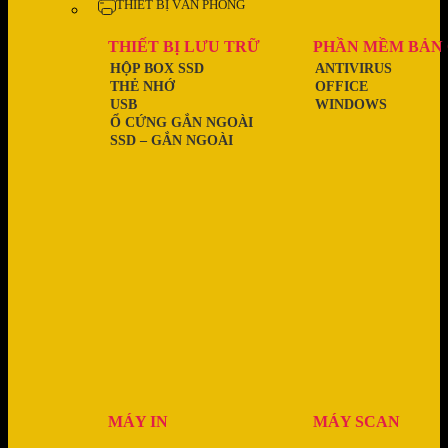
THIẾT BỊ VĂN PHÒNG
THIẾT BỊ LƯU TRỮ
PHẦN MỀM BẢN
HỘP BOX SSD
ANTIVIRUS
THẺ NHỚ
OFFICE
USB
WINDOWS
Ổ CỨNG GẮN NGOÀI
SSD – GẮN NGOÀI
MÁY IN
MÁY SCAN