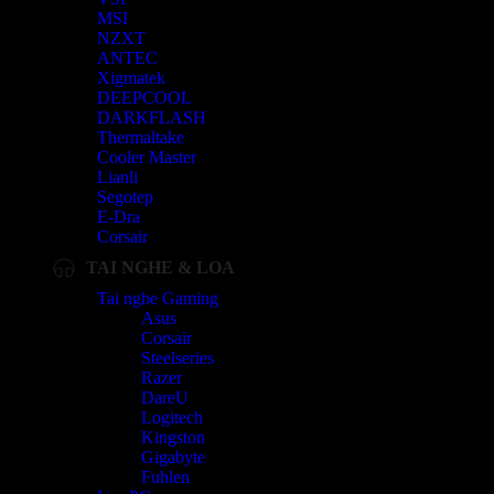
MSI
NZXT
ANTEC
Xigmatek
DEEPCOOL
DARKFLASH
Thermaltake
Cooler Master
Lianli
Segotep
E-Dra
Corsair
TAI NGHE & LOA
Tai nghe Gaming
Asus
Corsair
Steelseries
Razer
DareU
Logitech
Kingston
Gigabyte
Fuhlen