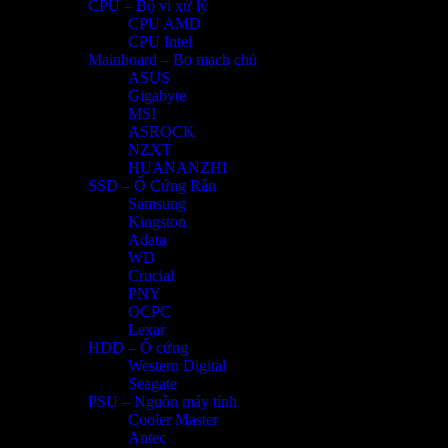
CPU – Bộ vi xử lý
CPU AMD
CPU Intel
Mainboard – Bo mạch chủ
ASUS
Gigabyte
MSI
ASROCK
NZXT
HUANANZHI
SSD – Ổ Cứng Rắn
Samsung
Kingston
Adata
WD
Crucial
PNY
OCPC
Lexar
HDD – Ổ cứng
Western Digital
Seagate
PSU – Nguồn máy tính
Cooler Master
Antec