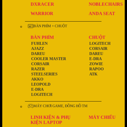
DXRACER
NOBLECHAIRS
WARRIOR
ANDA SEAT
BÀN PHÍM + CHUỘT
BÀN PHÍM
CHUỘT
FUHLEN
LOGITECH
AJAZZ
CORSAIR
DAREU
DAREU
COOLER MASTER
E-DRA
CORSAIR
ZOWIE
RAZER
RAPOO
STEELSERIES
ATK
AKKO
LEOPOLD
E-DRA
LOGITECH
MÁY CHƠI GAME, ĐỒNG HỒ TM
LINH KIỆN & PHỤ
MÁY CHIẾU
KIỆN LAPTOP