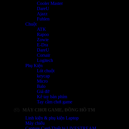
Cooler Master
DareU
Ajazz
Fuhlen
Chuột
ATK
Rapoo
Zowie
E-Dra
DareU
Corsair
Logitech
Phụ Kiện
Lót chuột
keycap
Micro
Balo
Giá đỡ
Kê tay bàn phím
Tay cầm chơi game
MÁY CHƠI GAME, ĐỒNG HỒ TM
Linh kiện & phụ kiện Laptop
Máy chiếu
Capture Card-Thiết bị LIVESTREAM