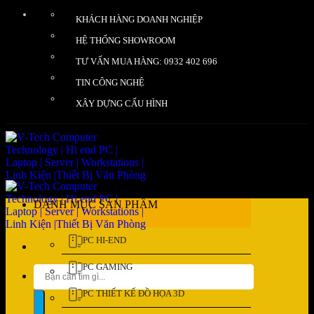
Bỏ
KHÁCH HÀNG DOANH NGHIỆP
qua
nội
HỆ THỐNG SHOWROOM
dung
TƯ VẤN MUA HÀNG: 0932 402 696
TIN CÔNG NGHỆ
XÂY DỰNG CẤU HÌNH
DANH MỤC SẢN PHẨM
PC HI-END
PC GAMING
Tìm
kiếm:
PC THIẾT KẾ ĐỒ HỌA 3D