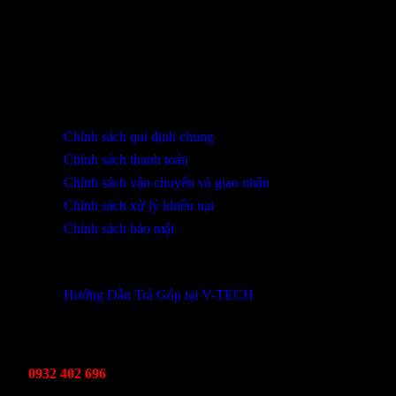
SHOWROOM ĐÀ NẴNG
316 Lê Quảng Chí, Phường Hòa Xuân, TP Đà Nẵng
0932 402 696 / 039.333.9969
HỖ TRỢ KHÁCH HÀNG
Chính sách qui định chung
Chính sách thanh toán
Chính sách vận chuyển và giao nhận
Chính sách xử lý khiếu nại
Chính sách bảo mật
THÔNG TIN KHUYẾN MÃI
Hướng Dẫn Trả Góp tại V-TECH
TỔNG ĐÀI HỖ TRỢ
Kinh Doanh
0932 402 696