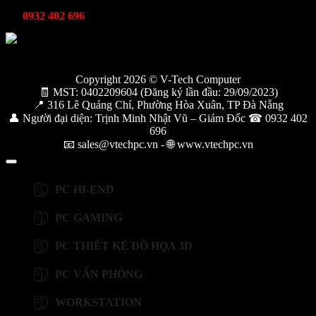
Kỹ thuật bảo hành
0932 402 696
Copyright 2026 © V-Tech Computer
🧾 MST: 0402209604 (Đăng ký lần đầu: 29/09/2023)
📍 316 Lê Quảng Chí, Phường Hòa Xuân, TP Đà Nẵng
👤 Người đại diện: Trịnh Minh Nhật Vũ – Giám Đốc ☎ 0932 402
696
📧 sales@vtechpc.vn - 🌐 www.vtechpc.vn
PC HI-END
PC GAMING
PC THIẾT KẾ ĐỒ HỌA 3D
PC VĂN PHÒNG
WORKSTATION