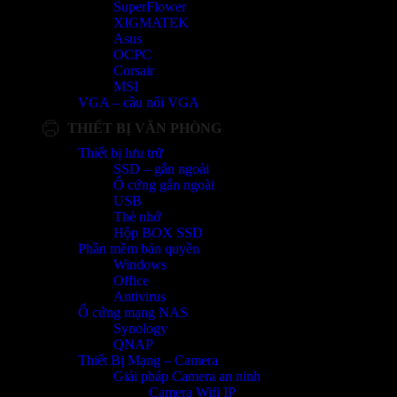
SuperFlower
XIGMATEK
Asus
OCPC
Corsair
MSI
VGA – cầu nối VGA
THIẾT BỊ VĂN PHÒNG
Thiết bị lưu trữ
SSD – gắn ngoài
Ổ cứng gắn ngoài
USB
Thẻ nhớ
Hộp BOX SSD
Phần mềm bản quyền
Windows
Office
Antivirus
Ổ cứng mạng NAS
Synology
QNAP
Thiết Bị Mạng – Camera
Giải pháp Camera an ninh
Camera Wifi IP