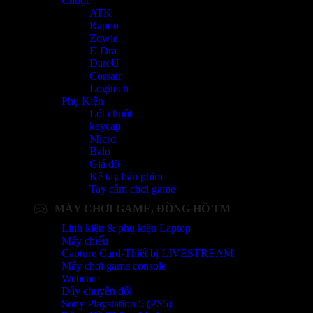
Chuột
ATK
Rapoo
Zowie
E-Dra
DareU
Corsair
Logitech
Phụ Kiện
Lót chuột
keycap
Micro
Balo
Giá đỡ
Kê tay bàn phím
Tay cầm chơi game
MÁY CHƠI GAME, ĐỒNG HỒ TM
Linh kiện & phụ kiện Laptop
Máy chiếu
Capture Card-Thiết bị LIVESTREAM
Máy chơi game console
Webcam
Dây chuyển đổi
Sony Playstation 5 (PS5)