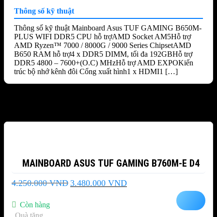
Thông số kỹ thuật
Thông số kỹ thuật Mainboard Asus TUF GAMING B650M-
PLUS WIFI DDR5 CPU hỗ trợAMD Socket AM5Hỗ trợ
AMD Ryzen™ 7000 / 8000G / 9000 Series ChipsetAMD
B650 RAM hỗ trợ4 x DDR5 DIMM, tối đa 192GBHỗ trợ
DDR5 4800 – 7600+(O.C) MHzHỗ trợ AMD EXPOKiến
trúc bộ nhớ kênh đôi Cổng xuất hình1 x HDMI1 […]
Sản phẩm tương tự
-18%
MAINBOARD ASUS TUF GAMING B760M-E D4
Giá
Giá
4.250.000
VND
3.480.000
VND
gốc
hiện
là:
tại
Còn hàng
4.250.000 VND.
là:
Quà tặng
3.480.000 VND.