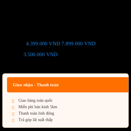
Mainboard Asus TUF
GAMING B650M-PLUS WIFI
DDR5
4.399.000
VND
7.899.000
VND
Giá chỉ còn:
-44%
3.500.000
VND
(Tiết kiệm:
)
Giá BiG Sale - Không áp dụng kèm các Khuyến Mãi khác
Giao nhận - Thanh toán
Giao hàng toàn quốc
Miễn phí bán kính 5km
Thanh toán linh động
Trả góp lãi suất thấp