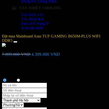
Đồng Hồ Thông Minh
TẢN NHIỆT COOLING
Tản nhiệt AIO
Tản Nhiệt Khí
Fan LED trang trí
Kem tản nhiệt
Đặt mua Mainboard Asus TUF GAMING B650M-PLUS WIFI
DDR5
Mainboard Asus TUF GAMING B650M-PLUS WIFI DDR5
Giá
Giá
7.899.000
VND
4.399.000
VND
gốc
hiện
là:
tại
Bạn vui lòng nhập đúng số điện thoại để chúng tôi sẽ gọi xác nhận
7.899.000 VND.
là:
đơn hàng trước khi giao hàng. Xin cảm ơn!
4.399.000 VND.
Thông tin người mua
Anh
Chị