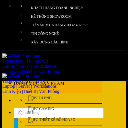
Bỏ
KHÁCH HÀNG DOANH NGHIỆP
qua
nội
HỆ THỐNG SHOWROOM
dung
TƯ VẤN MUA HÀNG: 0932 402 696
TIN CÔNG NGHỆ
XÂY DỰNG CẤU HÌNH
DANH MỤC SẢN PHẨM
PC HI-END
PC GAMING
Tìm
kiếm:
PC THIẾT KẾ ĐỒ HỌA 3D