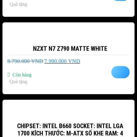
Quà tặng
11.299.000 VND.
-9%
NZXT N7 Z790 MATTE WHITE
Giá
Giá
8.790.000
VND
7.990.000
VND
gốc
hiện
là:
tại
Còn hàng
8.790.000 VND.
là:
Quà tặng
7.990.000 VND.
-7%
CHIPSET: INTEL B660 SOCKET: INTEL LGA
1700 KÍCH THƯỚC: M-ATX SỐ KHE RAM: 4