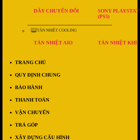
DÂY CHUYỂN ĐỔI
SONY PLAYSTAT
(PS5)
TẢN NHIỆT COOLING
TẢN NHIỆT AIO
TẢN NHIỆT KHÍ
TRANG CHỦ
QUY ĐỊNH CHUNG
BẢO HÀNH
THANH TOÁN
VẬN CHUYỂN
TRẢ GÓP
XÂY DỰNG CẤU HÌNH