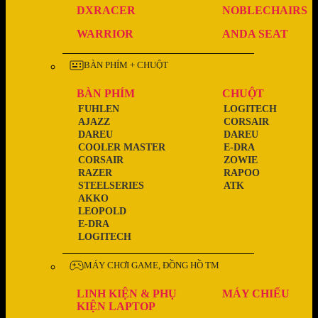
DXRACER
NOBLECHAIRS
WARRIOR
ANDA SEAT
BÀN PHÍM + CHUỘT
BÀN PHÍM
CHUỘT
FUHLEN
LOGITECH
AJAZZ
CORSAIR
DAREU
DAREU
COOLER MASTER
E-DRA
CORSAIR
ZOWIE
RAZER
RAPOO
STEELSERIES
ATK
AKKO
LEOPOLD
E-DRA
LOGITECH
MÁY CHƠI GAME, ĐỒNG HỒ TM
LINH KIỆN & PHỤ
MÁY CHIẾU
KIỆN LAPTOP