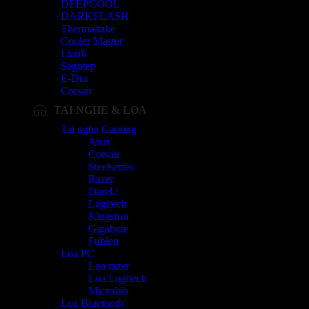
DEEPCOOL
DARKFLASH
Thermaltake
Cooler Master
Lianli
Segotep
E-Dra
Corsair
TAI NGHE & LOA
Tai nghe Gaming
Asus
Corsair
Steelseries
Razer
DareU
Logitech
Kingston
Gigabyte
Fuhlen
Loa PC
Loa razer
Loa Logitech
Microlab
Loa Bluetooth