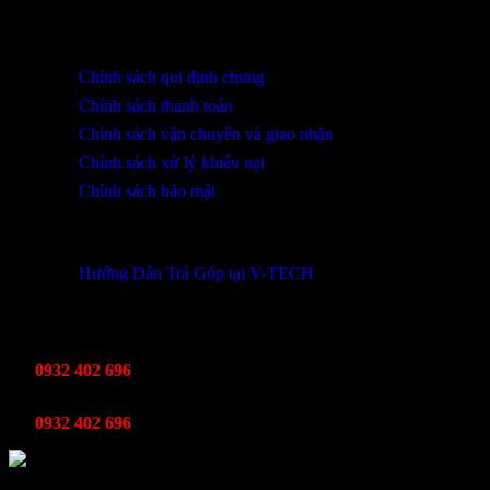
HỖ TRỢ KHÁCH HÀNG
Chính sách qui định chung
Chính sách thanh toán
Chính sách vận chuyển và giao nhận
Chính sách xử lý khiếu nại
Chính sách bảo mật
THÔNG TIN KHUYẾN MÃI
Hướng Dẫn Trả Góp tại V-TECH
TỔNG ĐÀI HỖ TRỢ
Kinh Doanh
0932 402 696
Kỹ thuật bảo hành
0932 402 696