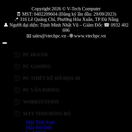
Copyright 2026 © V-Tech Computer
🧾 MST: 0402209604 (Đăng ký lần đầu: 29/09/2023)
📍 316 Lê Quảng Chí, Phường Hòa Xuân, TP Đà Nẵng
👤 Người đại diện: Trịnh Minh Nhật Vũ – Giám Đốc ☎ 0932 402
696
📧 sales@vtechpc.vn - 🌐 www.vtechpc.vn
PC HI-END
PC GAMING
PC THIẾT KẾ ĐỒ HỌA 3D
PC VĂN PHÒNG
WORKSTATION
MÁY TÍNH ĐỒNG BỘ
Máy Tính Asus
Máy tính Dell