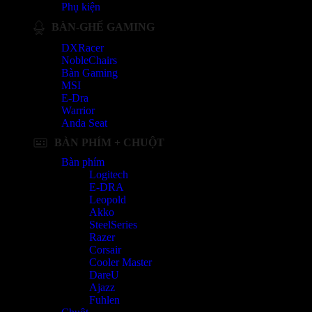
Phụ kiện
BÀN-GHẾ GAMING
DXRacer
NobleChairs
Bàn Gaming
MSI
E-Dra
Warrior
Anda Seat
BÀN PHÍM + CHUỘT
Bàn phím
Logitech
E-DRA
Leopold
Akko
SteelSeries
Razer
Corsair
Cooler Master
DareU
Ajazz
Fuhlen