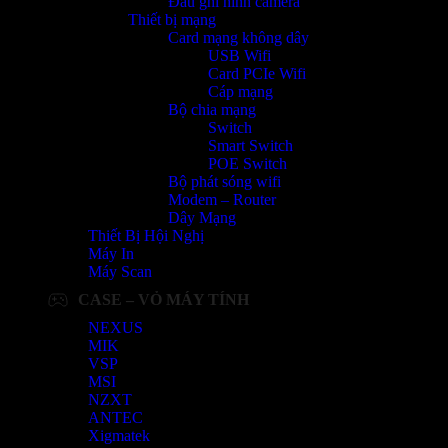
Đầu ghi hình camera
Thiết bị mạng
Card mạng không dây
USB Wifi
Card PCIe Wifi
Cáp mạng
Bộ chia mạng
Switch
Smart Switch
POE Switch
Bộ phát sóng wifi
Modem – Router
Dây Mạng
Thiết Bị Hội Nghị
Máy In
Máy Scan
CASE – VỎ MÁY TÍNH
NEXUS
MIK
VSP
MSI
NZXT
ANTEC
Xigmatek