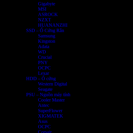
Gigabyte
MSI
ASROCK
NZXT
HUANANZHI
SSD – Ổ Cứng Rắn
Samsung
Kingston
Adata
WD
Crucial
PNY
OCPC
Lexar
HDD – Ổ cứng
Western Digital
Seagate
PSU – Nguồn máy tính
Cooler Master
Antec
SuperFlower
XIGMATEK
Asus
OCPC
Corsair