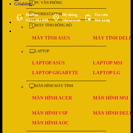
PC VĂN PHÒNG
Giỏ hàng
WORKSTATION
Hotline
Hệ thống
Tra cứu
0932.402.696
Showroom
đơn hàng
MÁY TÍNH ĐỒNG BỘ
MÁY TÍNH ASUS
MÁY TÍNH DELL
LAPTOP
LAPTOP ASUS
LAPTOP MSI
LAPTOP GIGABYTE
LAPTOP LG
MÀN HÌNH MÁY TÍNH
MÀN HÌNH ACER
MÀN HÌNH MSI
MÀN HÌNH VSP
MÀN HÌNH DELL
MÀN HÌNH AOC