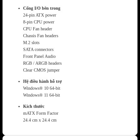
Cổng I/O bên trong
24-pin ATX power
8-pin CPU power
CPU Fan header
Chassis Fan headers
M.2 slots
SATA connectors
Front Panel Audio
RGB / ARGB headers
Clear CMOS jumper
Hệ điều hành hỗ trợ
Windows® 10 64-bit
Windows® 11 64-bit
Kích thước
mATX Form Factor
24.4 cm x 24.4 cm