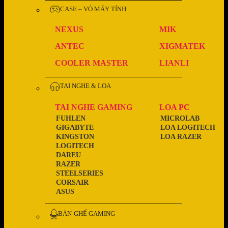
CASE – VỎ MÁY TÍNH
NEXUS
MIK
ANTEC
XIGMATEK
COOLER MASTER
LIANLI
TAI NGHE & LOA
TAI NGHE GAMING
LOA PC
FUHLEN
MICROLAB
GIGABYTE
LOA LOGITECH
KINGSTON
LOA RAZER
LOGITECH
DAREU
RAZER
STEELSERIES
CORSAIR
ASUS
BÀN-GHẾ GAMING