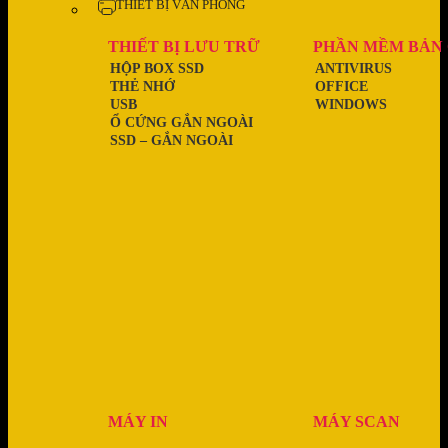
THIẾT BỊ VĂN PHÒNG
THIẾT BỊ LƯU TRỮ
PHẦN MỀM BẢN
HỘP BOX SSD
ANTIVIRUS
THẺ NHỚ
OFFICE
USB
WINDOWS
Ổ CỨNG GẮN NGOÀI
SSD – GẮN NGOÀI
MÁY IN
MÁY SCAN