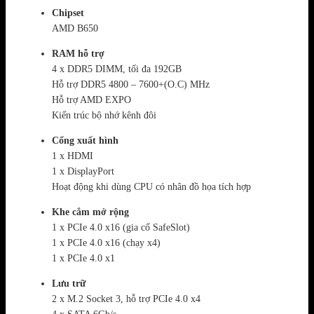
Chipset
AMD B650
RAM hỗ trợ
4 x DDR5 DIMM, tối đa 192GB
Hỗ trợ DDR5 4800 – 7600+(O.C) MHz
Hỗ trợ AMD EXPO
Kiến trúc bộ nhớ kênh đôi
Cổng xuất hình
1 x HDMI
1 x DisplayPort
Hoạt động khi dùng CPU có nhân đồ họa tích hợp
Khe cắm mở rộng
1 x PCIe 4.0 x16 (gia cố SafeSlot)
1 x PCIe 4.0 x16 (chạy x4)
1 x PCIe 4.0 x1
Lưu trữ
2 x M.2 Socket 3, hỗ trợ PCIe 4.0 x4