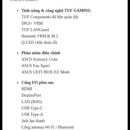
Tính năng & công nghệ TUF GAMING
TUF Components độ bền quân đội
DIGI+ VRM
TUF LANGuard
Heatsink VRM & M.2
Q-LED chẩn đoán lỗi
Phần mềm điều chỉnh
ASUS Armoury Crate
ASUS Fan Xpert
ASUS UEFI BIOS EZ Mode
Cổng I/O phía sau
HDMI
DisplayPort
LAN (RJ45)
USB Type-C
USB Type-A
Jack âm thanh
Cổng antenna Wi-Fi / Bluetooth