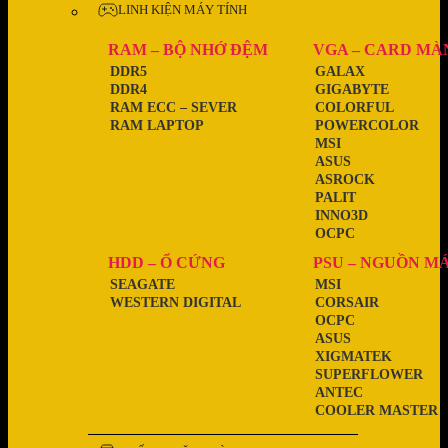
LINH KIỆN MÁY TÍNH
RAM – BỘ NHỚ ĐỆM
VGA – CARD MÀ
DDR5
GALAX
DDR4
GIGABYTE
RAM ECC – SEVER
COLORFUL
RAM LAPTOP
POWERCOLOR
MSI
ASUS
ASROCK
PALIT
INNO3D
OCPC
HDD – Ổ CỨNG
PSU – NGUỒN M
SEAGATE
MSI
WESTERN DIGITAL
CORSAIR
OCPC
ASUS
XIGMATEK
SUPERFLOWER
ANTEC
COOLER MASTER