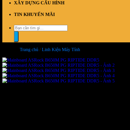
XÂY DỰNG CẤU HÌNH
TIN KHUYẾN MÃI
Tìm
kiếm:
Trang chủ
/
Linh Kiện Máy Tính
-16%
Mainboard ASRock B650M PG