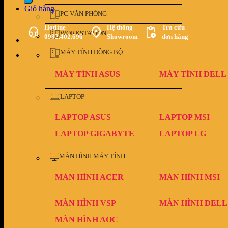
Giỏ hàng
PC VĂN PHÒNG
Hotline
Hệ thống
Tra cứu
WORKSTATION
0932.402.696
Showroom
đơn hàng
MÁY TÍNH ĐỒNG BỘ
MÁY TÍNH ASUS
MÁY TÍNH DELL
LAPTOP
LAPTOP ASUS
LAPTOP MSI
LAPTOP GIGABYTE
LAPTOP LG
MÀN HÌNH MÁY TÍNH
MÀN HÌNH ACER
MÀN HÌNH MSI
MÀN HÌNH VSP
MÀN HÌNH DELL
MÀN HÌNH AOC