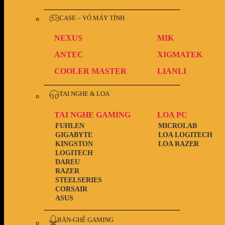
CASE – VỎ MÁY TÍNH
NEXUS
MIK
ANTEC
XIGMATEK
COOLER MASTER
LIANLI
TAI NGHE & LOA
TAI NGHE GAMING
LOA PC
FUHLEN
MICROLAB
GIGABYTE
LOA LOGITECH
KINGSTON
LOA RAZER
LOGITECH
DAREU
RAZER
STEELSERIES
CORSAIR
ASUS
BÀN-GHẾ GAMING