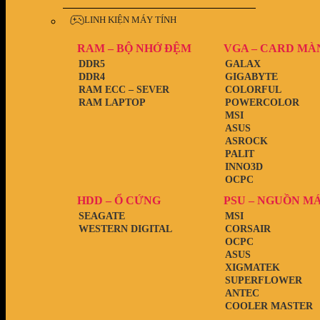
LINH KIỆN MÁY TÍNH
RAM – BỘ NHỚ ĐỆM
VGA – CARD MÀ
DDR5
GALAX
DDR4
GIGABYTE
RAM ECC – SEVER
COLORFUL
RAM LAPTOP
POWERCOLOR
MSI
ASUS
ASROCK
PALIT
INNO3D
OCPC
HDD – Ổ CỨNG
PSU – NGUỒN M
SEAGATE
MSI
WESTERN DIGITAL
CORSAIR
OCPC
ASUS
XIGMATEK
SUPERFLOWER
ANTEC
COOLER MASTER