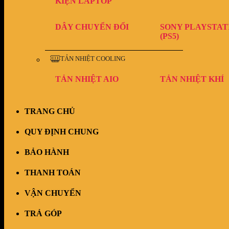
KIỆN LAPTOP
DÂY CHUYỂN ĐỔI
SONY PLAYSTAT
(PS5)
TẢN NHIỆT COOLING
TẢN NHIỆT AIO
TẢN NHIỆT KHÍ
TRANG CHỦ
QUY ĐỊNH CHUNG
BẢO HÀNH
THANH TOÁN
VẬN CHUYỂN
TRẢ GÓP