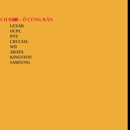
ẠCH CHỦ
SSD – Ổ CỨNG RẮN
LEXAR
OCPC
PNY
CRUCIAL
WD
ADATA
KINGSTON
SAMSUNG