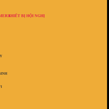
AMERA
THIẾT BỊ HỘI NGHỊ
Y
NINH
I