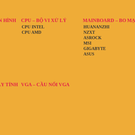
N HÌNH
CPU – BỘ VI XỬ LÝ
MAINBOARD – BO M
CPU INTEL
HUANANZHI
CPU AMD
NZXT
ASROCK
MSI
GIGABYTE
ASUS
ÁY TÍNH
VGA – CẦU NỐI VGA