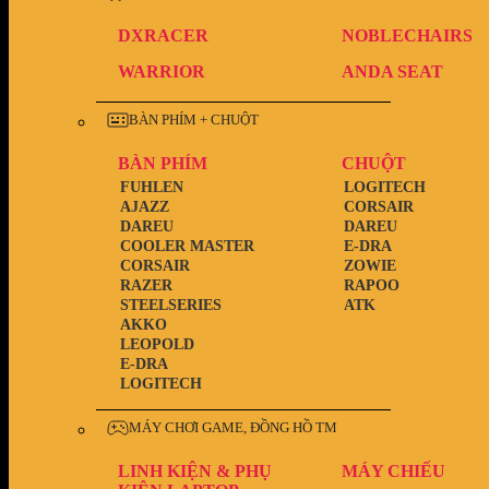
DXRACER
NOBLECHAIRS
WARRIOR
ANDA SEAT
BÀN PHÍM + CHUỘT
BÀN PHÍM
CHUỘT
FUHLEN
LOGITECH
AJAZZ
CORSAIR
DAREU
DAREU
COOLER MASTER
E-DRA
CORSAIR
ZOWIE
RAZER
RAPOO
STEELSERIES
ATK
AKKO
LEOPOLD
E-DRA
LOGITECH
MÁY CHƠI GAME, ĐỒNG HỒ TM
LINH KIỆN & PHỤ
MÁY CHIẾU