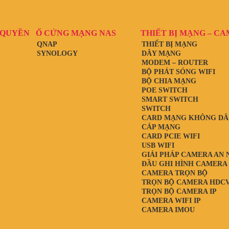
 QUYỀN
Ổ CỨNG MẠNG NAS
THIẾT BỊ MẠNG – C
QNAP
THIẾT BỊ MẠNG
SYNOLOGY
DÂY MẠNG
MODEM – ROUTER
BỘ PHÁT SÓNG WIFI
BỘ CHIA MẠNG
POE SWITCH
SMART SWITCH
SWITCH
CARD MẠNG KHÔNG DÂ
CÁP MẠNG
CARD PCIE WIFI
USB WIFI
GIẢI PHÁP CAMERA AN 
ĐẦU GHI HÌNH CAMERA
CAMERA TRỌN BỘ
TRỌN BỘ CAMERA HDCV
TRỌN BỘ CAMERA IP
CAMERA WIFI IP
CAMERA IMOU