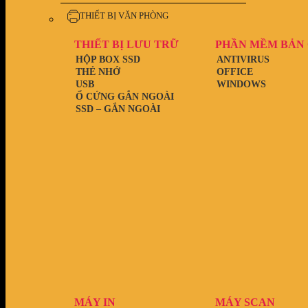
THIẾT BỊ VĂN PHÒNG
THIẾT BỊ LƯU TRỮ
PHẦN MỀM BẢN
HỘP BOX SSD
ANTIVIRUS
THẺ NHỚ
OFFICE
USB
WINDOWS
Ổ CỨNG GẮN NGOÀI
SSD – GẮN NGOÀI
MÁY IN
MÁY SCAN