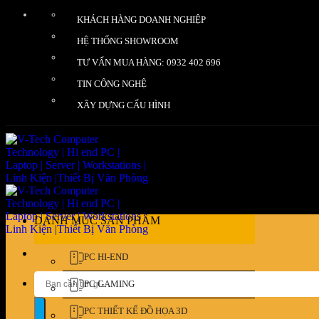
Bỏ
KHÁCH HÀNG DOANH NGHIỆP
qua
nội
HỆ THỐNG SHOWROOM
dung
TƯ VẤN MUA HÀNG: 0932 402 696
TIN CÔNG NGHỆ
XÂY DỰNG CẤU HÌNH
DANH MỤC SẢN PHẨM
PC HI-END
Tìm
PC GAMING
kiếm:
PC THIẾT KẾ ĐỒ HỌA 3D