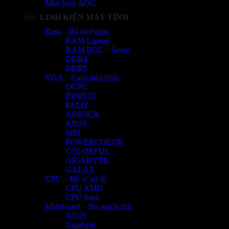
Màn hình AOC
LINH KIỆN MÁY TÍNH
Ram – Bộ nhớ đệm
RAM Laptop
RAM ECC – Sever
DDR4
DDR5
VGA – Card màn hình
OCPC
INNO3D
PALIT
ASROCK
ASUS
MSI
POWERCOLOR
COLORFUL
GIGABYTE
GALAX
CPU – Bộ vi xử lý
CPU AMD
CPU Intel
Mainboard – Bo mạch chủ
ASUS
Gigabyte