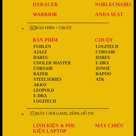
DXRACER
NOBLECHAIRS
WARRIOR
ANDA SEAT
BÀN PHÍM + CHUỘT
BÀN PHÍM
CHUỘT
FUHLEN
LOGITECH
AJAZZ
CORSAIR
DAREU
DAREU
COOLER MASTER
E-DRA
CORSAIR
ZOWIE
RAZER
RAPOO
STEELSERIES
ATK
AKKO
LEOPOLD
E-DRA
LOGITECH
MÁY CHƠI GAME, ĐỒNG HỒ TM
LINH KIỆN & PHỤ
MÁY CHIẾU
KIỆN LAPTOP