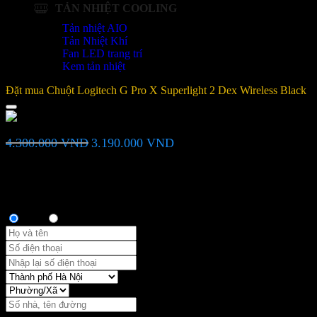
TẢN NHIỆT COOLING
Tản nhiệt AIO
Tản Nhiệt Khí
Fan LED trang trí
Kem tản nhiệt
Đặt mua Chuột Logitech G Pro X Superlight 2 Dex Wireless Black
Chuột Logitech G Pro X Superlight 2 Dex Wireless Black
Giá
Giá
4.300.000
VND
3.190.000
VND
gốc
hiện
là:
tại
Bạn vui lòng nhập đúng số điện thoại để chúng tôi sẽ gọi xác nhận
4.300.000 VND.
là:
đơn hàng trước khi giao hàng. Xin cảm ơn!
3.190.000 VND.
Thông tin người mua
Anh
Chị