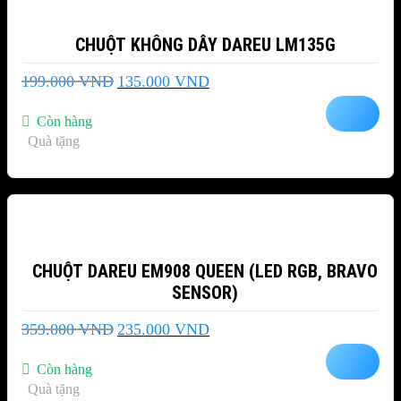
CHUỘT KHÔNG DÂY DAREU LM135G
Giá
Giá
199.000
VND
135.000
VND
gốc
hiện
là:
tại
Còn hàng
199.000 VND.
là:
Quà tặng
135.000 VND.
-35%
CHUỘT DAREU EM908 QUEEN (LED RGB, BRAVO
SENSOR)
Giá
Giá
359.000
VND
235.000
VND
gốc
hiện
là:
tại
Còn hàng
359.000 VND.
là:
Quà tặng
235.000 VND.