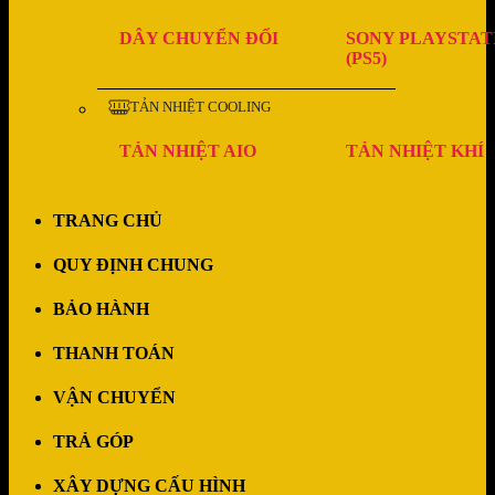
DÂY CHUYỂN ĐỔI
SONY PLAYSTAT
(PS5)
TẢN NHIỆT COOLING
TẢN NHIỆT AIO
TẢN NHIỆT KHÍ
TRANG CHỦ
QUY ĐỊNH CHUNG
BẢO HÀNH
THANH TOÁN
VẬN CHUYỂN
TRẢ GÓP
XÂY DỰNG CẤU HÌNH