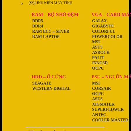
LINH KIỆN MÁY TÍNH
RAM – BỘ NHỚ ĐỆM
VGA – CARD MÀ
DDR5
GALAX
DDR4
GIGABYTE
RAM ECC – SEVER
COLORFUL
RAM LAPTOP
POWERCOLOR
MSI
ASUS
ASROCK
PALIT
INNO3D
OCPC
HDD – Ổ CỨNG
PSU – NGUỒN M
SEAGATE
MSI
WESTERN DIGITAL
CORSAIR
OCPC
ASUS
XIGMATEK
SUPERFLOWER
ANTEC
COOLER MASTER