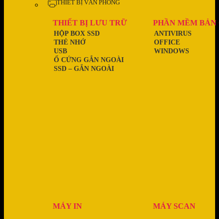
THIẾT BỊ VĂN PHÒNG
THIẾT BỊ LƯU TRỮ
PHẦN MỀM BẢN
HỘP BOX SSD
ANTIVIRUS
THẺ NHỚ
OFFICE
USB
WINDOWS
Ổ CỨNG GẮN NGOÀI
SSD – GẮN NGOÀI
MÁY IN
MÁY SCAN