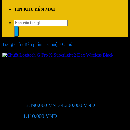
TIN KHUYẾN MÃI
Tìm
kiếm:
Trang chủ
/
Bàn phím + Chuột
/
Chuột
-26%
Chuột Logitech G Pro X
Superlight 2 Dex Wireless
Black
3.190.000
VND
4.300.000
VND
Giá chỉ còn:
-26%
1.110.000
VND
(Tiết kiệm:
)
Giá BiG Sale - Không áp dụng kèm các Khuyến Mãi khác