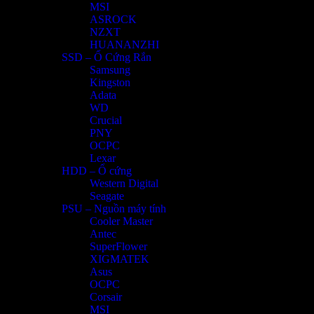
MSI
ASROCK
NZXT
HUANANZHI
SSD – Ổ Cứng Rắn
Samsung
Kingston
Adata
WD
Crucial
PNY
OCPC
Lexar
HDD – Ổ cứng
Western Digital
Seagate
PSU – Nguồn máy tính
Cooler Master
Antec
SuperFlower
XIGMATEK
Asus
OCPC
Corsair
MSI