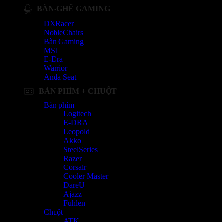
BÀN-GHẾ GAMING
DXRacer
NobleChairs
Bàn Gaming
MSI
E-Dra
Warrior
Anda Seat
BÀN PHÍM + CHUỘT
Bàn phím
Logitech
E-DRA
Leopold
Akko
SteelSeries
Razer
Corsair
Cooler Master
DareU
Ajazz
Fuhlen
Chuột
ATK