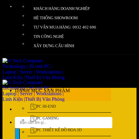
Bỏ
KHÁCH HÀNG DOANH NGHIỆP
qua
nội
HỆ THỐNG SHOWROOM
dung
TƯ VẤN MUA HÀNG: 0932 402 696
TIN CÔNG NGHỆ
XÂY DỰNG CẤU HÌNH
DANH MỤC SẢN PHẨM
PC HI-END
PC GAMING
Tìm
kiếm:
PC THIẾT KẾ ĐỒ HỌA 3D