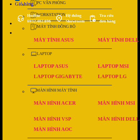
PC VĂN PHÒNG
Giỏ hàng
WORKSTATION
Hotline
Hệ thống
Tra cứu
0932.402.696
Showroom
đơn hàng
MÁY TÍNH ĐỒNG BỘ
MÁY TÍNH ASUS
MÁY TÍNH DELL
LAPTOP
LAPTOP ASUS
LAPTOP MSI
LAPTOP GIGABYTE
LAPTOP LG
MÀN HÌNH MÁY TÍNH
MÀN HÌNH ACER
MÀN HÌNH MSI
MÀN HÌNH VSP
MÀN HÌNH DELL
MÀN HÌNH AOC