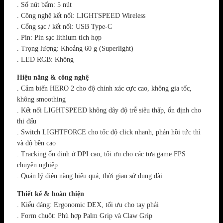
. Số nút bấm: 5 nút
. Công nghệ kết nối: LIGHTSPEED Wireless
. Cổng sạc / kết nối: USB Type-C
. Pin: Pin sạc lithium tích hợp
. Trọng lượng: Khoảng 60 g (Superlight)
. LED RGB: Không
Hiệu năng & công nghệ
. Cảm biến HERO 2 cho độ chính xác cực cao, không gia tốc,
không smoothing
. Kết nối LIGHTSPEED không dây độ trễ siêu thấp, ổn định cho
thi đấu
. Switch LIGHTFORCE cho tốc độ click nhanh, phản hồi tức thì
và độ bền cao
. Tracking ổn định ở DPI cao, tối ưu cho các tựa game FPS
chuyên nghiệp
. Quản lý điện năng hiệu quả, thời gian sử dụng dài
Thiết kế & hoàn thiện
. Kiểu dáng: Ergonomic DEX, tối ưu cho tay phải
. Form chuột: Phù hợp Palm Grip và Claw Grip