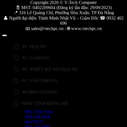
Copyright 2026 © V-Tech Computer
🧾 MST: 0402209604 (Đăng ký lần đầu: 29/09/2023)
📍 316 Lê Quảng Chí, Phường Hòa Xuân, TP Đà Nẵng
👤 Người đại diện: Trịnh Minh Nhật Vũ – Giám Đốc ☎ 0932 402
696
📧 sales@vtechpc.vn - 🌐 www.vtechpc.vn
PC HI-END
PC GAMING
PC THIẾT KẾ ĐỒ HỌA 3D
PC VĂN PHÒNG
WORKSTATION
MÁY TÍNH ĐỒNG BỘ
Máy Tính Asus
Máy tính Dell
Intel NUC
Máy tính MSI