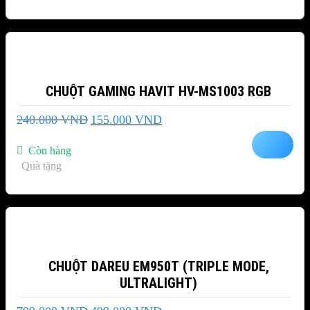
-35%
CHUỘT GAMING HAVIT HV-MS1003 RGB
Giá
Giá
240.000
VND
155.000
VND
gốc
hiện
là:
tại
Còn hàng
240.000 VND.
là:
Quà tặng
155.000 VND.
-38%
CHUỘT DAREU EM950T (TRIPLE MODE,
ULTRALIGHT)
Giá
Giá