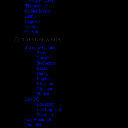
DARKFLASH
Thermaltake
Cooler Master
Lianli
Segotep
E-Dra
Corsair
TAI NGHE & LOA
Tai nghe Gaming
Asus
Corsair
Steelseries
Razer
DareU
Logitech
Kingston
Gigabyte
Fuhlen
Loa PC
Loa razer
Loa Logitech
Microlab
Loa Bluetooth
Phụ kiện