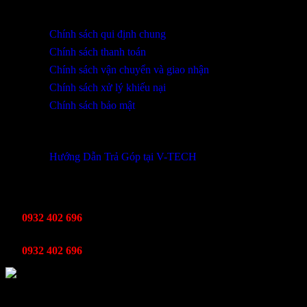
HỖ TRỢ KHÁCH HÀNG
Chính sách qui định chung
Chính sách thanh toán
Chính sách vận chuyển và giao nhận
Chính sách xử lý khiếu nại
Chính sách bảo mật
THÔNG TIN KHUYẾN MÃI
Hướng Dẫn Trả Góp tại V-TECH
TỔNG ĐÀI HỖ TRỢ
Kinh Doanh
0932 402 696
Kỹ thuật bảo hành
0932 402 696