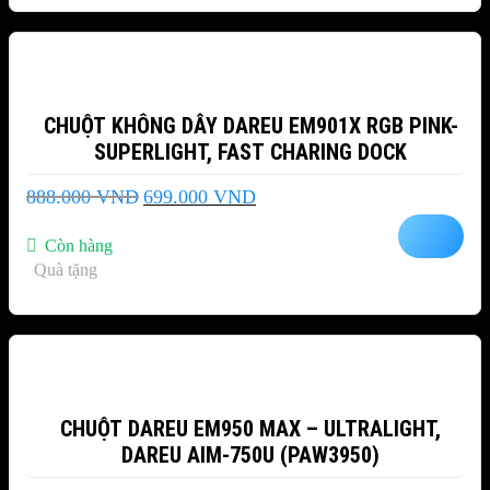
-21%
CHUỘT KHÔNG DÂY DAREU EM901X RGB PINK-
SUPERLIGHT, FAST CHARING DOCK
Giá
Giá
888.000
VND
699.000
VND
gốc
hiện
là:
tại
Còn hàng
888.000 VND.
là:
Quà tặng
699.000 VND.
-6%
CHUỘT DAREU EM950 MAX – ULTRALIGHT,
DAREU AIM-750U (PAW3950)