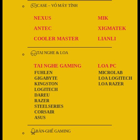
CASE – VỎ MÁY TÍNH
NEXUS
MIK
ANTEC
XIGMATEK
COOLER MASTER
LIANLI
TAI NGHE & LOA
TAI NGHE GAMING
LOA PC
FUHLEN
MICROLAB
GIGABYTE
LOA LOGITECH
KINGSTON
LOA RAZER
LOGITECH
DAREU
RAZER
STEELSERIES
CORSAIR
ASUS
BÀN-GHẾ GAMING