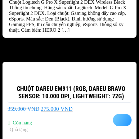
Chuột Logitech G Pro X Superlight 2 DEX Wireless Black
Thông tin chung. Hãng sản xuất: Logitech. Model: G Pro X
Superlight 2 DEX. Loại chuột: Gaming không dây cao cấp,
eSports. Màu sắc: Đen (Black). Định hướng sử dụng:
Gaming FPS, thi đấu chuyên nghiệp, eSports Thông số kỹ
thuật. Cảm biến: HERO 2 […]
Sản phẩm tương tự
-23%
CHUỘT DAREU EM911 (RGB, DAREU BRAVO
SENSOR: 10.000 DPI, LIGHTWEIGHT: 72G)
Giá
Giá
359.000
VND
275.000
VND
gốc
hiện
là:
tại
Còn hàng
359.000 VND.
là:
Quà tặng
275.000 VND.